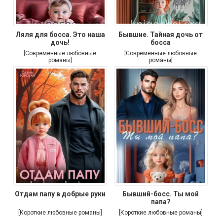
Ляля для босса. Это наша
Бывшие. Тайная дочь от
дочь!
босса
[Современные любовные
[Современные любовные
романы]
романы]
Отдам папу в добрые руки
Бывший-босс. Ты мой
папа?
[Короткие любовные романы]
[Короткие любовные романы]