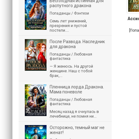
Бесплодная истинная для
распутного дракона
Попаданцы / Фэнтези
Асси
Семь лет унижений,
презрения и пустой
постели....
[Поп
После Развода. Наследник
для дракона
Попаданцы / Любовная
фантастика
— Я женюсь. На другой
женщине. Наш с тобой
брак,...
Пленница лорда Дракона.
Мама поневоле
Попаданцы / Любовная
фантастика
Месяц назад я очнулась в
лечебнице, не помня ни...
Осторожно, темный маг не
женат!