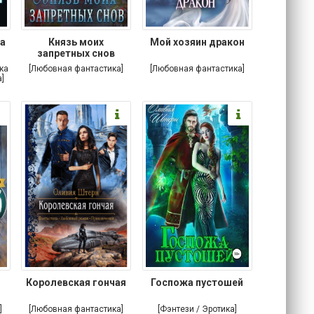
са
Князь моих
Мой хозяин дракон
запретных снов
ка
[Любовная фантастика]
[Любовная фантастика]
]
Королевская гончая
Госпожа пустошей
]
[Любовная фантастика]
[Фэнтези / Эротика]