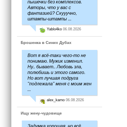
пышечки без комплексов.
Авторы, что у вас с
фантазией? Скууучно,
штампы-штампы ...
Yablo4ko
06.08.2026
Брошенка в Синих Дубах
Вот я всё-таки чего-то не
понимаю. Мужик изменил.
Ну.. бывает.. Любовь зла,
полюбишь и этого самого.
Но вот лучшая подруга
"подлежала" меня с моим жен
...
alex_karno
06.08.2026
Ищу жену-чудовище
Задумка хорошая, но всё