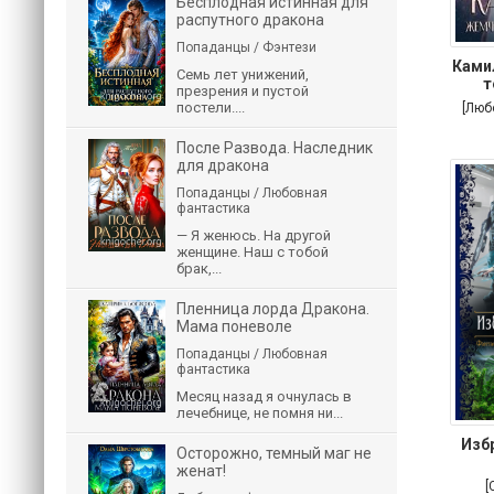
Бесплодная истинная для
распутного дракона
Попаданцы / Фэнтези
Ками
Семь лет унижений,
т
презрения и пустой
постели....
[Люб
После Развода. Наследник
для дракона
Попаданцы / Любовная
фантастика
— Я женюсь. На другой
женщине. Наш с тобой
брак,...
Пленница лорда Дракона.
Мама поневоле
Попаданцы / Любовная
фантастика
Месяц назад я очнулась в
лечебнице, не помня ни...
Изб
Осторожно, темный маг не
женат!
[