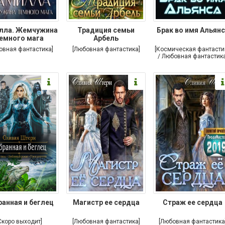
лла. Жемчужина
Традиция семьи
Брак во имя Альян
емного мага
Арбель
овная фантастика]
[Любовная фантастика]
[Космическая фантасти
/ Любовная фантастика
ранная и беглец
Магистр ее сердца
Страж ее сердца
Скоро выходит]
[Любовная фантастика]
[Любовная фантастика