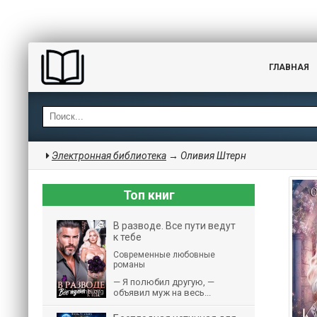
ГЛАВНАЯ
Электронная библиотека
→ Оливия Штерн
Топ книг
В разводе. Все пути ведут
к тебе
Современные любовные
романы
— Я полюбил другую, —
объявил муж на весь...