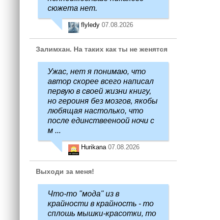
сюжета нет.
flyledy
07.08.2026
Залимхан. На таких как ты не женятся
Ужас, нет я понимаю, что
автор скорее всего написал
первую в своей жизни книгу,
но героиня без мозгов, якобы
любящая настолько, что
после единствееноой ночи с
м ...
Hurikana
07.08.2026
Выходи за меня!
Что-то "мода" из в
крайности в крайность - то
сплошь мышки-красотки, то