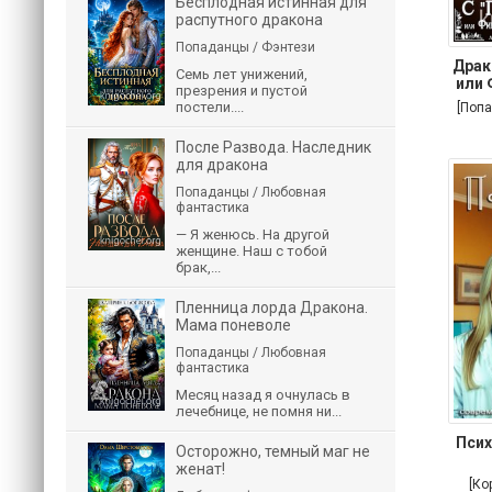
Бесплодная истинная для
распутного дракона
Попаданцы / Фэнтези
Драк
Семь лет унижений,
или 
презрения и пустой
постели....
[Поп
После Развода. Наследник
для дракона
Попаданцы / Любовная
фантастика
— Я женюсь. На другой
женщине. Наш с тобой
брак,...
Пленница лорда Дракона.
Мама поневоле
Попаданцы / Любовная
фантастика
Месяц назад я очнулась в
лечебнице, не помня ни...
Псих
Осторожно, темный маг не
женат!
[Ко