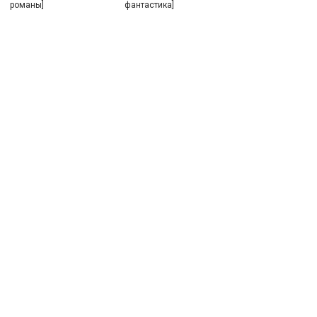
романы]
фантастика]