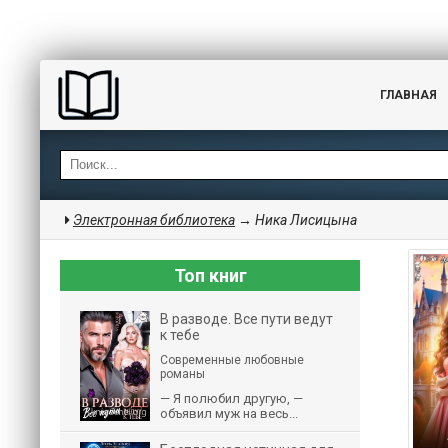
ГЛАВНАЯ
Электронная библиотека
→ Ника Лисицына
Топ книг
В разводе. Все пути ведут
к тебе
Современные любовные
романы
— Я полюбил другую, —
объявил муж на весь...