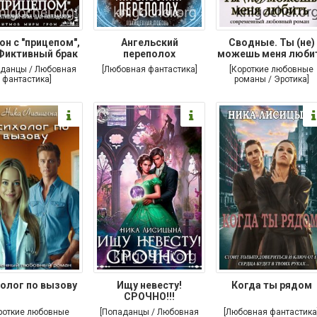
он с "прицепом",
Ангельский
Сводные. Ты (не)
Фиктивный брак
переполох
можешь меня люби
аданцы / Любовная
[Любовная фантастика]
[Короткие любовные
фантастика]
романы / Эротика]
олог по вызову
Ищу невесту!
Когда ты рядом
СРОЧНО!!!
роткие любовные
[Попаданцы / Любовная
[Любовная фантастика