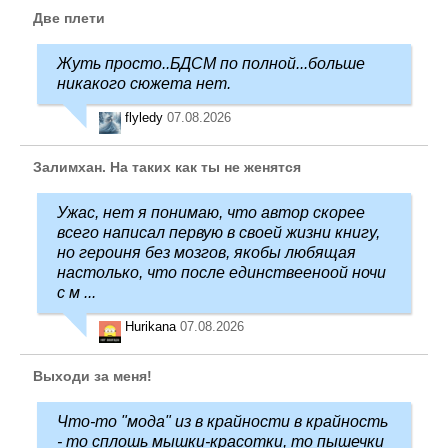
Две плети
Жуть просто..БДСМ по полной...больше
никакого сюжета нет.
flyledy
07.08.2026
Залимхан. На таких как ты не женятся
Ужас, нет я понимаю, что автор скорее
всего написал первую в своей жизни книгу,
но героиня без мозгов, якобы любящая
настолько, что после единствееноой ночи
с м ...
Hurikana
07.08.2026
Выходи за меня!
Что-то "мода" из в крайности в крайность
- то сплошь мышки-красотки, то пышечки