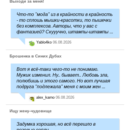
Выходи за меня!
Что-то "мода" из в крайности в крайность
- то сплошь мышки-красотки, то пышечки
без комплексов. Авторы, что у вас с
фантазией? Скууучно, штампы-штампы ...
Yablo4ko
06.08.2026
Брошенка в Синих Дубах
Вот я всё-таки чего-то не понимаю.
Мужик изменил. Ну.. бывает.. Любовь зла,
полюбишь и этого самого. Но вот лучшая
подруга "подлежала" меня с моим жен ...
alex_karno
06.08.2026
Ищу жену-чудовище
Задумка хорошая, но всё перешло в
розовые сопли...