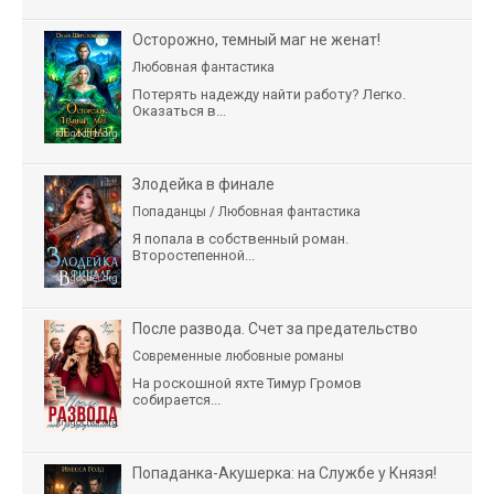
Осторожно, темный маг не женат!
Любовная фантастика
Потерять надежду найти работу? Легко.
Оказаться в...
Злодейка в финале
Попаданцы / Любовная фантастика
Я попала в собственный роман.
Второстепенной...
После развода. Счет за предательство
Современные любовные романы
На роскошной яхте Тимур Громов
собирается...
Попаданка-Акушерка: на Службе у Князя!