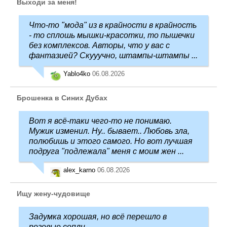
Выходи за меня!
Что-то "мода" из в крайности в крайность
- то сплошь мышки-красотки, то пышечки
без комплексов. Авторы, что у вас с
фантазией? Скууучно, штампы-штампы ...
Yablo4ko
06.08.2026
Брошенка в Синих Дубах
Вот я всё-таки чего-то не понимаю.
Мужик изменил. Ну.. бывает.. Любовь зла,
полюбишь и этого самого. Но вот лучшая
подруга "подлежала" меня с моим жен ...
alex_karno
06.08.2026
Ищу жену-чудовище
Задумка хорошая, но всё перешло в
розовые сопли...