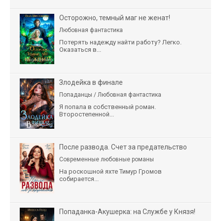
Осторожно, темный маг не женат!
Любовная фантастика
Потерять надежду найти работу? Легко.
Оказаться в...
Злодейка в финале
Попаданцы / Любовная фантастика
Я попала в собственный роман.
Второстепенной...
После развода. Счет за предательство
Современные любовные романы
На роскошной яхте Тимур Громов
собирается...
Попаданка-Акушерка: на Службе у Князя!