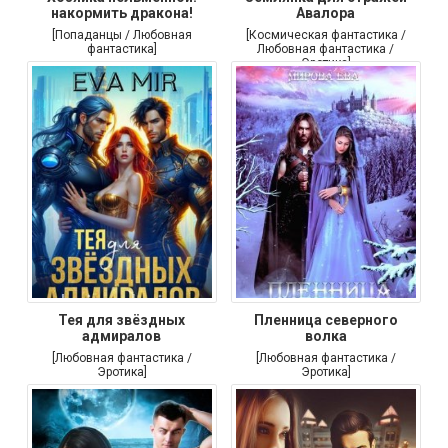
накормить дракона!
Авалора
[Попаданцы / Любовная
[Космическая фантастика /
фантастика]
Любовная фантастика /
Эротика]
Тея для звёздных
Пленница северного
адмиралов
волка
[Любовная фантастика /
[Любовная фантастика /
Эротика]
Эротика]