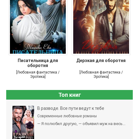
Писательница для
Дерзкая для оборотня
оборотня
[Любовная фантастика /
[Любовная фантастика /
Эротика]
Эротика]
Топ книг
В разводе. Все пути ведут к тебе
Современные любовные романы
— Я полюбил другую, — объявил муж на весь...