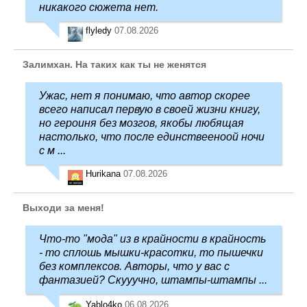
никакого сюжета нет.
flyledy
07.08.2026
Залимхан. На таких как ты не женятся
Ужас, нет я понимаю, что автор скорее
всего написал первую в своей жизни книгу,
но героиня без мозгов, якобы любящая
настолько, что после единствееноой ночи
с м ...
Hurikana
07.08.2026
Выходи за меня!
Что-то "мода" из в крайности в крайность
- то сплошь мышки-красотки, то пышечки
без комплексов. Авторы, что у вас с
фантазией? Скууучно, штампы-штампы ...
Yablo4ko
06.08.2026