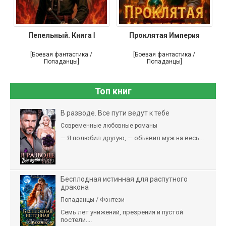
Пепельный. Книга Ⅰ
Проклятая Империя
[Боевая фантастика /
[Боевая фантастика /
Попаданцы]
Попаданцы]
Топ книг
В разводе. Все пути ведут к тебе
Современные любовные романы
— Я полюбил другую, — объявил муж на весь...
Бесплодная истинная для распутного
дракона
Попаданцы / Фэнтези
Семь лет унижений, презрения и пустой
постели....