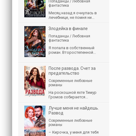
Попаданцы / Любовная
фантастика
Месяц назад я очнулась в
лечебнице, не помня ни...
Злодейка в финале
Попаданцы / Любовная
фантастика
Я попала в собственный
роман. Второстепенной...
После развода. Счет за
предательство
Современные любовные
романы
На роскошной яхте Тимур
Громов собирается...
Лучше меня не найдешь.
Развод
Современные любовные
романы
– Кирочка, у меня для тебя