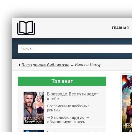
ГЛАВНАЯ
Электронная библиотека
→ Вивьен Ламур
Топ книг
В разводе. Все пути ведут
к тебе
Современные любовные
романы
— Я полюбил другую, —
объявил муж на весь...