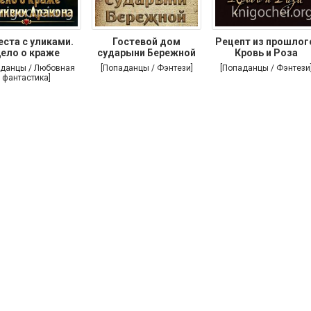
еста с уликами.
Гостевой дом
Рецепт из прошлог
ело о краже
сударыни Бережной
Кровь и Роза
аданцы / Любовная
[Попаданцы / Фэнтези]
[Попаданцы / Фэнтези
фантастика]