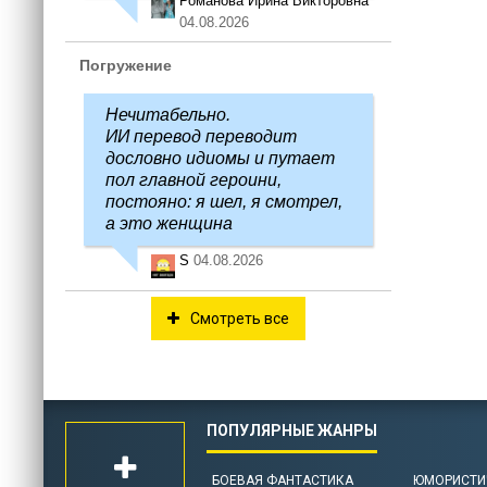
Романова Ирина Викторовна
04.08.2026
Погружение
Нечитабельно.
ИИ перевод переводит
дословно идиомы и путает
пол главной героини,
постояно: я шел, я смотрел,
а это женщина
S
04.08.2026
Смотреть все
БОЕВАЯ ФАНТАСТИКА
ЮМОРИСТИ