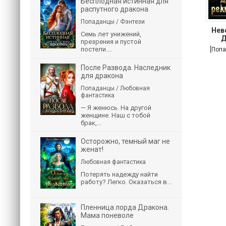
Бесплодная истинная для
распутного дракона
Попаданцы / Фэнтези
Нев
Семь лет унижений,
Д
презрения и пустой
постели....
[Поп
После Развода. Наследник
для дракона
Попаданцы / Любовная
фантастика
— Я женюсь. На другой
женщине. Наш с тобой
брак,...
Осторожно, темный маг не
женат!
Любовная фантастика
Потерять надежду найти
работу? Легко. Оказаться в...
Пленница лорда Дракона.
Мама поневоле