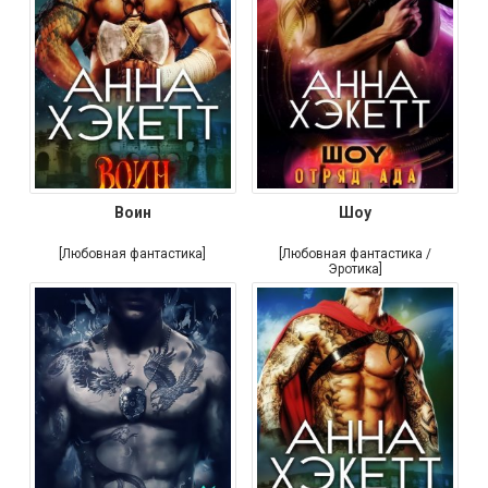
Воин
Шоу
[Любовная фантастика]
[Любовная фантастика /
Эротика]