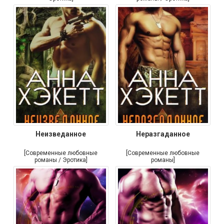
Неизведанное
Неразгаданное
[Современные любовные
[Современные любовные
романы / Эротика]
романы]