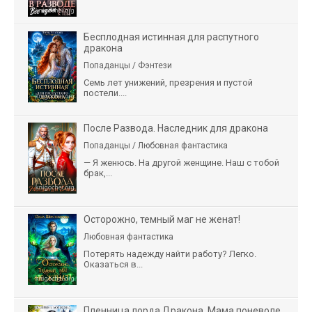
Бесплодная истинная для распутного
дракона
Попаданцы / Фэнтези
Семь лет унижений, презрения и пустой
постели....
После Развода. Наследник для дракона
Попаданцы / Любовная фантастика
— Я женюсь. На другой женщине. Наш с тобой
брак,...
Осторожно, темный маг не женат!
Любовная фантастика
Потерять надежду найти работу? Легко.
Оказаться в...
Пленница лорда Дракона. Мама поневоле