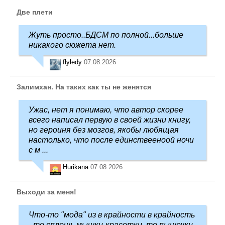
Две плети
Жуть просто..БДСМ по полной...больше
никакого сюжета нет.
flyledy
07.08.2026
Залимхан. На таких как ты не женятся
Ужас, нет я понимаю, что автор скорее
всего написал первую в своей жизни книгу,
но героиня без мозгов, якобы любящая
настолько, что после единствееноой ночи
с м ...
Hurikana
07.08.2026
Выходи за меня!
Что-то "мода" из в крайности в крайность
- то сплошь мышки-красотки, то пышечки