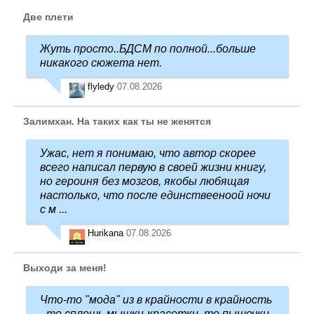
Две плети
Жуть просто..БДСМ по полной...больше
никакого сюжета нет.
flyledy
07.08.2026
Залимхан. На таких как ты не женятся
Ужас, нет я понимаю, что автор скорее
всего написал первую в своей жизни книгу,
но героиня без мозгов, якобы любящая
настолько, что после единствееноой ночи
с м ...
Hurikana
07.08.2026
Выходи за меня!
Что-то "мода" из в крайности в крайность
- то сплошь мышки-красотки, то пышечки