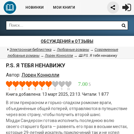
НОВИНКИ
МОИ КНИГИ
ОБСУЖДЕНИЯ и ОТЗЫВЫ
Электронная библиотека
→
Любовные романы
→
Современные
любовные романы
→
Лорен Коннолли
→ 🕮 P.S. Я тебя ненавижу
P.S. Я ТЕБЯ НЕНАВИЖУ
Автор:
Лорен Коннолли
7.00
5
Книга добавлена: 13 март 2025, 23:13. Читали: 1 877
В этом прекрасном и горько-сладком ромкоме враги,
объединённые общей потерей, отправляются в путешествие
через всю страну, чтобы получить второй шанс.
Мэдди Сандерсон готова исполнить последнюю волю
своего старшего брата — развеять его прах в восьми местах,
которые 29-летний искатель приключений так и не успел