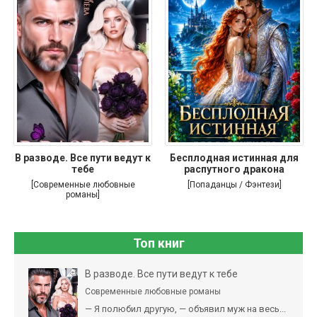
В разводе. Все пути ведут к
Бесплодная истинная для
тебе
распутного дракона
[Современные любовные
[Попаданцы / Фэнтези]
романы]
Топ книг
В разводе. Все пути ведут к тебе
Современные любовные романы
— Я полюбил другую, — объявил муж на весь...