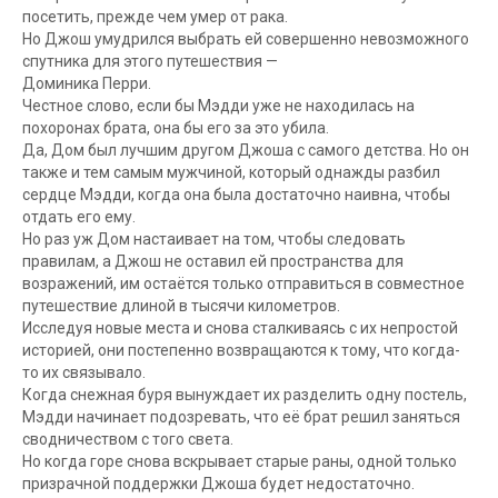
посетить, прежде чем умер от рака.
Но Джош умудрился выбрать ей совершенно невозможного
спутника для этого путешествия —
Доминика Перри.
Честное слово, если бы Мэдди уже не находилась на
похоронах брата, она бы его за это убила.
Да, Дом был лучшим другом Джоша с самого детства. Но он
также и тем самым мужчиной, который однажды разбил
сердце Мэдди, когда она была достаточно наивна, чтобы
отдать его ему.
Но раз уж Дом настаивает на том, чтобы следовать
правилам, а Джош не оставил ей пространства для
возражений, им остаётся только отправиться в совместное
путешествие длиной в тысячи километров.
Исследуя новые места и снова сталкиваясь с их непростой
историей, они постепенно возвращаются к тому, что когда-
то их связывало.
Когда снежная буря вынуждает их разделить одну постель,
Мэдди начинает подозревать, что её брат решил заняться
сводничеством с того света.
Но когда горе снова вскрывает старые раны, одной только
призрачной поддержки Джоша будет недостаточно.