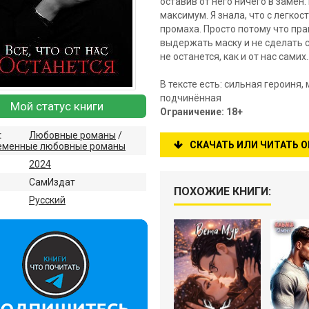
оставив от него ничего в замен.
максимум. Я знала, что с легкос
промаха. Просто потому что пра
выдержать маску и не сделать с
не останется, как и от нас самих
В тексте есть: сильная героиня,
подчинённая
Мой статус книги
Ограничение: 18+
:
Любовные романы
/
СКАЧАТЬ ИЛИ ЧИТАТЬ 
еменные любовные романы
2024
СамИздат
ПОХОЖИЕ КНИГИ:
:
Русский