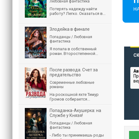
Любовная фантастика
Потерять надежду найти
работу? Легко. Оказаться в...
Злодейка в финале
Попаданцы / Любовная
фантастика
Я попала в собственный
роман. Второстепенной...
СК
После развода. Счет за
Ав
предательство
Пр
ве
Современные любовные
романы
На роскошной яхте Тимур
Громов собирается...
Попаданка-Акушерка: на
Службе у Князя!
Попаданцы / Любовная
фантастика
- Либо ты принимаешь роды