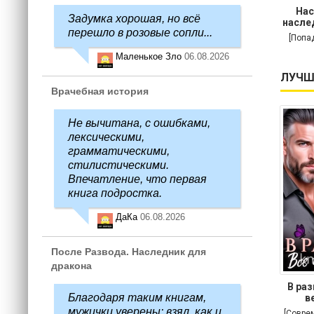
Нас
Задумка хорошая, но всё
насле
перешло в розовые сопли...
[Попа
Маленькое Зло
06.08.2026
ЛУЧШ
Врачебная история
Не вычитана, с ошибками,
лексическими,
грамматическими,
стилистическими.
Впечатление, что первая
книга подростка.
ДаКа
06.08.2026
После Развода. Наследник для
дракона
В раз
Благодаря таким книгам,
в
мужички уверены: взял, как и
[Совре