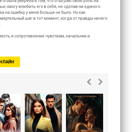
 И я была уверена в том, что отыграю свою роль на
тью смогу влюбить его в себя, не сделав ни единого
ва на ошибку у меня больше не было. Но как
мертельный шаг в тот момент, когда от правды ничего
…
 месть и сопротивление чувствам, начальник и
ОНЛАЙН
Стажер 
босса