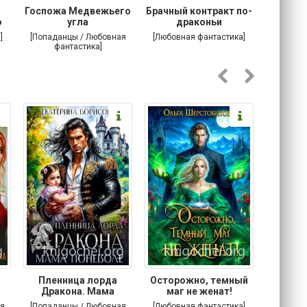
Госпожа Медвежьего
Брачный контракт по-
Тр
о
угла
драконьи
пр
]
[Попаданцы / Любовная
[Любовная фантастика]
[Детектив
фантастика]
Любовна
Пленница лорда
Осторожно, темный
Злодей
Дракона. Мама
маг не женат!
поневоле
я
[Попаданцы / Любовная
[Любовная фантастика]
[Попада