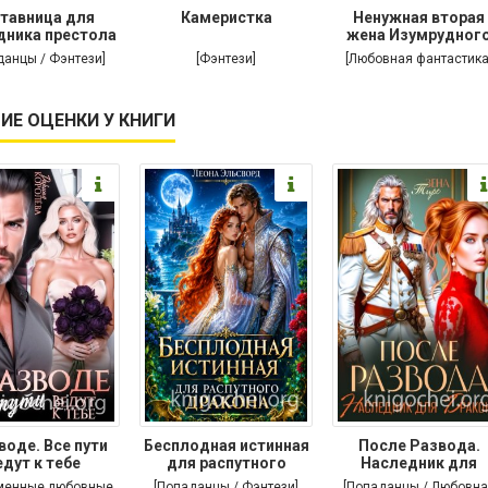
тавница для
Камеристка
Ненужная вторая
дника престола
жена Изумрудног
дракона
данцы / Фэнтези]
[Фэнтези]
[Любовная фантастика
ИЕ ОЦЕНКИ У КНИГИ
воде. Все пути
Бесплодная истинная
После Развода.
едут к тебе
для распутного
Наследник для
дракона
дракона
менные любовные
[Попаданцы / Фэнтези]
[Попаданцы / Любовна