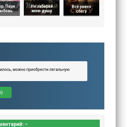
р. Пари
Не забирай
Всё равно
любовь
мою душу
сбегу
илось, можно приобрести легальную
о)
ментарий: