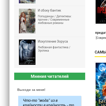
И сбоку бантик
Попаданцы / Детективы:
прочее / Современные
любовные романы
предат
[Совре
Искупление Зоруса
Любовная фантастика /
Эротика
САМЫ
Мнения читателей
Выходи за меня!
Что-то "мода" из в
крайности в крайность - то