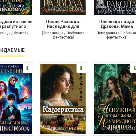
одная истинная
После Развода.
Пленница лорда
 распутного
Наследник для
Дракона. Мама
дракона
дракона
поневоле
данцы / Фэнтези]
[Попаданцы / Любовная
[Попаданцы / Любовна
фантастика]
фантастика]
ЖДАЕМЫЕ