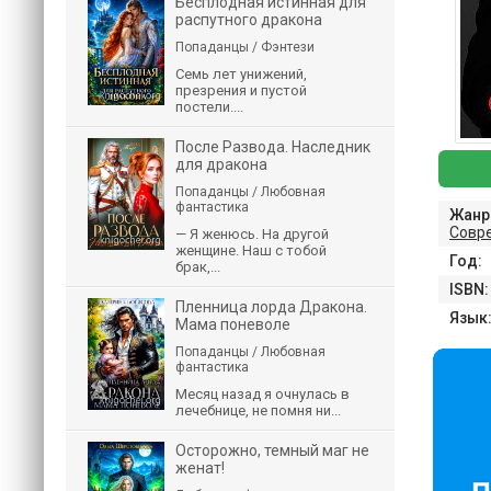
Бесплодная истинная для
распутного дракона
Попаданцы / Фэнтези
Семь лет унижений,
презрения и пустой
постели....
После Развода. Наследник
для дракона
Попаданцы / Любовная
фантастика
Жанр
Совр
— Я женюсь. На другой
женщине. Наш с тобой
Год:
брак,...
ISBN:
Пленница лорда Дракона.
Язык
Мама поневоле
Попаданцы / Любовная
фантастика
Месяц назад я очнулась в
лечебнице, не помня ни...
Осторожно, темный маг не
женат!