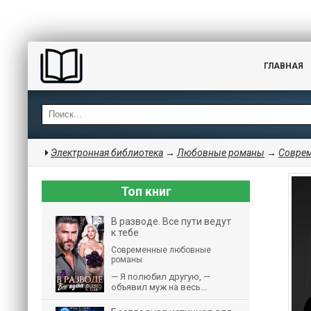
ГЛАВНАЯ
Электронная библиотека
→
Любовные романы
→
Совре
Топ книг
В разводе. Все пути ведут
к тебе
Современные любовные
романы
— Я полюбил другую, —
объявил муж на весь...