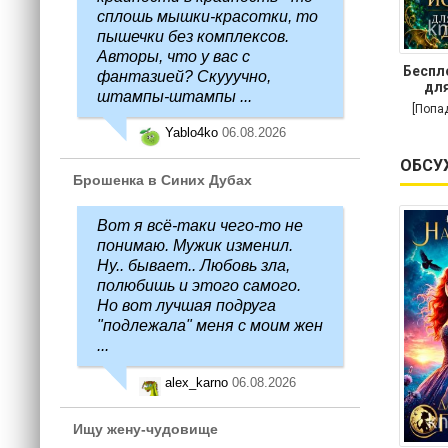
сплошь мышки-красотки, то
пышечки без комплексов.
Авторы, что у вас с
Беспл
фантазией? Скууучно,
для
штампы-штампы ...
[Попа
Yablo4ko
06.08.2026
ОБСУ
Брошенка в Синих Дубах
Вот я всё-таки чего-то не
понимаю. Мужик изменил.
Ну.. бывает.. Любовь зла,
полюбишь и этого самого.
Но вот лучшая подруга
"подлежала" меня с моим жен
...
alex_karno
06.08.2026
Ищу жену-чудовище