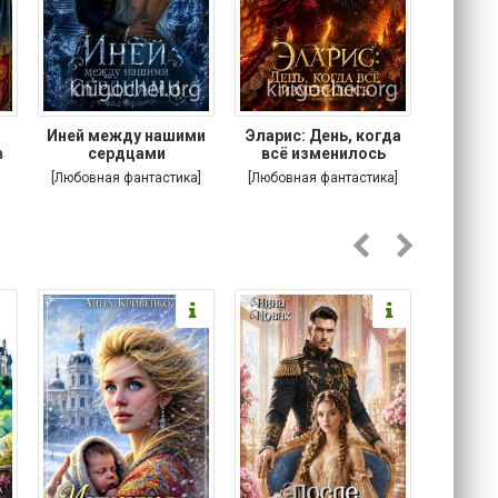
.
Иней между нашими
Эларис: День, когда
Кошачи
в
сердцами
всё изменилось
Котик
[Любовная фантастика]
[Любовная фантастика]
[