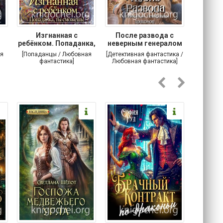
Изгнанная с
После развода с
Осторо
ребёнком. Попаданка,
неверным генералом
маг
ты сможешь!
драконов
я
[Попаданцы / Любовная
[Детективная фантастика /
[Любовн
фантастика]
Любовная фантастика]