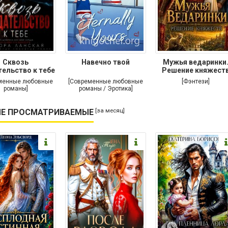
Сквозь
Навечно твой
Мужья ведаринки
ельство к тебе
Решение княжест
менные любовные
[Современные любовные
[Фэнтези]
романы]
романы / Эротика]
[за месяц]
Е ПРОСМАТРИВАЕМЫЕ