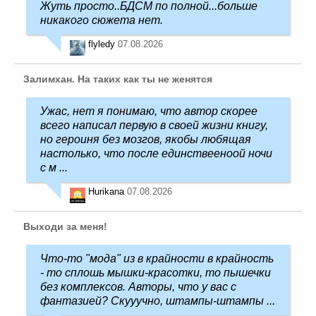
Жуть просто..БДСМ по полной...больше
никакого сюжета нет.
flyledy
07.08.2026
Залимхан. На таких как ты не женятся
Ужас, нет я понимаю, что автор скорее
всего написал первую в своей жизни книгу,
но героиня без мозгов, якобы любящая
настолько, что после единствееноой ночи
с м ...
Hurikana
07.08.2026
Выходи за меня!
Что-то "мода" из в крайности в крайность
- то сплошь мышки-красотки, то пышечки
без комплексов. Авторы, что у вас с
фантазией? Скууучно, штампы-штампы ...