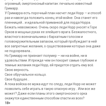
огромный, смертоносный капитан: печально известный
Гримарр.
У Гримарра есть порочный план насчет леди Норр — и способ
раз и навсегда положить конец этой войне. Она станет его
пленницей… и идеальной приманкой для лорда Норра.
Бежать невозможно. Очень скоро леди Норр уносят к Горе
Орков в мощных руках ее злейшего врага. Безжалостного,
властного военачальника с бархатным голосом и
головокружительным запахом, который пробуждает в ней
все запретные желания, о существовании которых она даже
не подозревала…
Но Гримарр не признает полумер — ни на войне, ни в
удовольствии. И прежде чем он покорит самые глубокие и
темные желания леди Норр, ей придется отдать ему всё.
Свою верность.
Свое обручальное кольцо.
Свое будущее…
А пока войска ее мужа идут по следу, леди Норр не может
позволить себе играть в такую опасную игру… Или все же
может? Даже если планы этого смертоносного орка
окажутся единственным способом спасти их всех?
18+