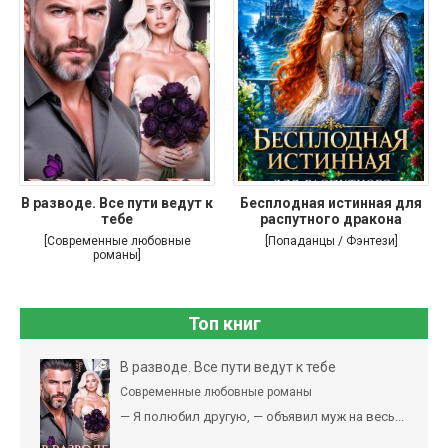
В разводе. Все пути ведут к
Бесплодная истинная для
тебе
распутного дракона
[Современные любовные
[Попаданцы / Фэнтези]
романы]
Топ книг
В разводе. Все пути ведут к тебе
Современные любовные романы
— Я полюбил другую, — объявил муж на весь...