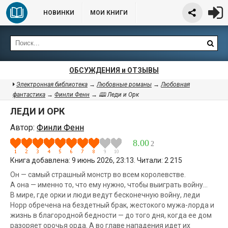
НОВИНКИ
МОИ КНИГИ
ОБСУЖДЕНИЯ и ОТЗЫВЫ
Электронная библиотека
→
Любовные романы
→
Любовная
фантастика
→
Финли Фенн
→ 🕮 Леди и Орк
ЛЕДИ И ОРК
Автор:
Финли Фенн
8.00
2
Книга добавлена: 9 июнь 2026, 23:13. Читали: 2 215
Он — самый страшный монстр во всем королевстве.
А она — именно то, что ему нужно, чтобы выиграть войну…
В мире, где орки и люди ведут бесконечную войну, леди
Норр обречена на бездетный брак, жестокого мужа-лорда и
жизнь в благородной бедности — до того дня, когда ее дом
разоряет орочья орда. А во главе нападения идет их