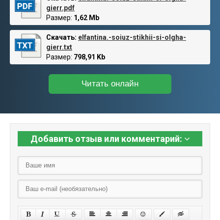
gierr.pdf
Размер:
1,62 Mb
Скачать:
elfantina.-soiuz-stikhii-si-olgha-
gierr.txt
Размер:
798,91 Kb
Читать онлайн
Добавить отзыв или комментарий: