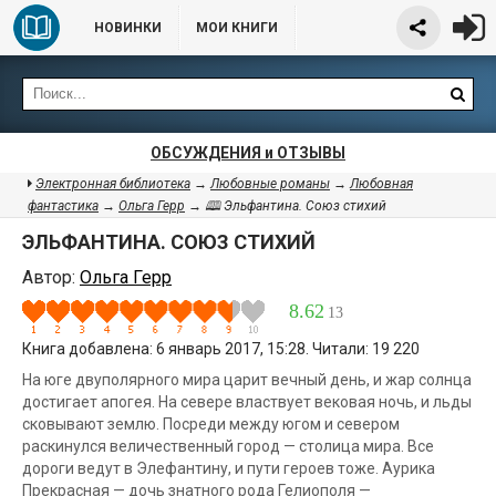
НОВИНКИ
МОИ КНИГИ
ОБСУЖДЕНИЯ и ОТЗЫВЫ
Электронная библиотека
→
Любовные романы
→
Любовная
фантастика
→
Ольга Герр
→ 🕮 Эльфантина. Союз стихий
ЭЛЬФАНТИНА. СОЮЗ СТИХИЙ
Автор:
Ольга Герр
8.62
13
Книга добавлена: 6 январь 2017, 15:28. Читали: 19 220
На юге двуполярного мира царит вечный день, и жар солнца
достигает апогея. На севере властвует вековая ночь, и льды
сковывают землю. Посреди между югом и севером
раскинулся величественный город — столица мира. Все
дороги ведут в Элефантину, и пути героев тоже. Аурика
Прекрасная — дочь знатного рода Гелиополя —