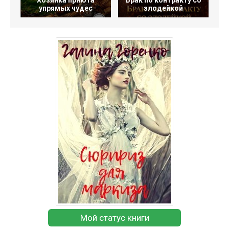
Хозяйка приюта
Брак по контракту со
упрямых чудес
злодейкой
Мой статус книги