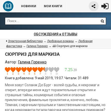
НОВИНКИ
МОИ КНИГИ
ОБСУЖДЕНИЯ и ОТЗЫВЫ
Электронная библиотека
→
Любовные романы
→
Любовная
фантастика
→
Галина Горенко
→ 🕮 Сюрприз для маркиза
СЮРПРИЗ ДЛЯ МАРКИЗА
Автор:
Галина Горенко
7.25
20
Книга добавлена: 9 май 2019, 19:07. Читали: 31 489
Меня зовут Соланж Де Бург - волей судьбы, я некромаг и
спирит, впереди меня ждут поразительные открытия и
страшные тайны, кошмарные события и опасные
приключения, фамильные проклятия и, конечно, любовь.
Тёмная, с мрачным прошлым и таинственным настоящим, но
когда некроманта пугала парочка неупокоенных призраков?