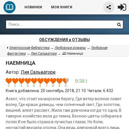
НОВИНКИ
МОИ КНИГИ
ОБСУЖДЕНИЯ и ОТЗЫВЫ
Электронная библиотека
→
Любовные романы
→
Любовная
фантастика
→
Лия Сальваторе
→ 🕮 Наемница
НАЕМНИЦА
Автор:
Лия Сальваторе
9.50
2
Книга добавлена: 20 сентябрь 2018, 21:10. Читали: 6 432
Асент, что стоит на морском берегу, Где ветер волною ловит
волну, Где краше девицы, чем солнечный свет, Где золотом,
вишней, алеет рассвет, Жила там девчонка когда-то одна, В
таверне хозяйство вела до темна, Весною цветы собирала в
полях И не было страха в лучистых глазах. Но боли,
несчастий вкусила сполна, Она ведь девчонкой всего лишь