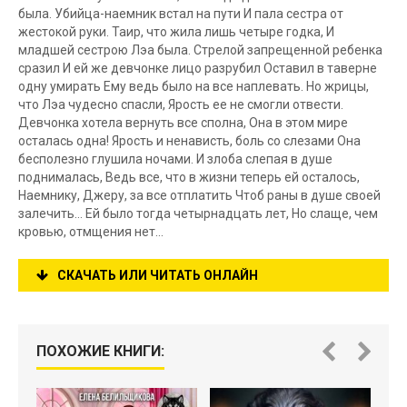
была. Убийца-наемник встал на пути И пала сестра от
жестокой руки. Таир, что жила лишь четыре годка, И
младшей сестрою Лэа была. Стрелой запрещенной ребенка
сразил И ей же девчонке лицо разрубил Оставил в таверне
одну умирать Ему ведь было на все наплевать. Но жрицы,
что Лэа чудесно спасли, Ярость ее не смогли отвести.
Девчонка хотела вернуть все сполна, Она в этом мире
осталась одна! Ярость и ненависть, боль со слезами Она
бесполезно глушила ночами. И злоба слепая в душе
поднималась, Ведь все, что в жизни теперь ей осталось,
Наемнику, Джеру, за все отплатить Чтоб раны в душе своей
залечить… Ей было тогда четырнадцать лет, Но слаще, чем
кровью, отмщения нет…
СКАЧАТЬ ИЛИ ЧИТАТЬ ОНЛАЙН
ПОХОЖИЕ КНИГИ: