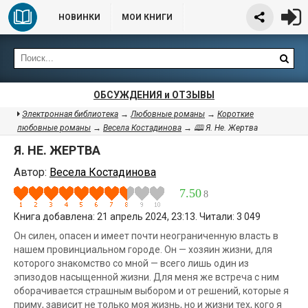
НОВИНКИ
МОИ КНИГИ
ОБСУЖДЕНИЯ и ОТЗЫВЫ
Электронная библиотека
→
Любовные романы
→
Короткие
любовные романы
→
Весела Костадинова
→ 🕮 Я. Не. Жертва
Я. НЕ. ЖЕРТВА
Автор:
Весела Костадинова
7.50
8
Книга добавлена: 21 апрель 2024, 23:13. Читали: 3 049
Он силен, опасен и имеет почти неограниченную власть в
нашем провинциальном городе. Он — хозяин жизни, для
которого знакомство со мной — всего лишь один из
эпизодов насыщенной жизни. Для меня же встреча с ним
оборачивается страшным выбором и от решений, которые я
приму, зависит не только моя жизнь, но и жизни тех, кого я