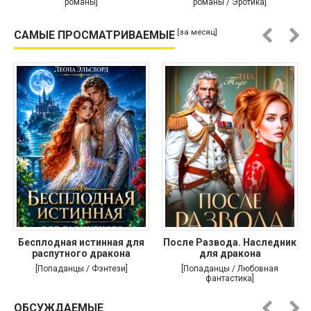
романы]
романы / Эротика]
[за месяц]
САМЫЕ ПРОСМАТРИВАЕМЫЕ
Бесплодная истинная для
После Развода. Наследник
распутного дракона
для дракона
[Попаданцы / Фэнтези]
[Попаданцы / Любовная
фантастика]
ОБСУЖДАЕМЫЕ