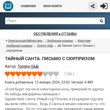
НОВИНКИ
МОИ КНИГИ
ОБСУЖДЕНИЯ и ОТЗЫВЫ
Электронная библиотека
→
Любовные романы
→
Короткие
любовные романы
→
Tommy Glub
→ 🕮 Тайный Санта. Письмо с
сюрпризом
ТАЙНЫЙ САНТА. ПИСЬМО С СЮРПРИЗОМ
Автор:
Tommy Glub
7.00
5
Книга добавлена: 12 январь 2024, 23:02. Читали: 4 489
«Если будет скучно в новогоднюю ночь, приезжай по адресу.
Не забудь мандарины, малышка.»
Здравствуй, Санта, Новый год! Похоже, в уходящем году все
мы вели себя плохо... Ведь у Санты в мешке совсем не то, что
ожидалось... Но то, что мы получим, перевернёт наши жизни.