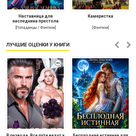
Наставница для
Камеристка
наследника престола
[Попаданцы / Фэнтези]
[Фэнтези]
ЛУЧШИЕ ОЦЕНКИ У КНИГИ
В разводе. Все пути ведут к
Бесплодная истинная для