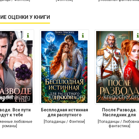
ИЕ ОЦЕНКИ У КНИГИ
воде. Все пути
Бесплодная истинная
После Развода.
едут к тебе
для распутного
Наследник для
дракона
дракона
менные любовные
[Попаданцы / Фэнтези]
[Попаданцы / Любовна
романы]
фантастика]