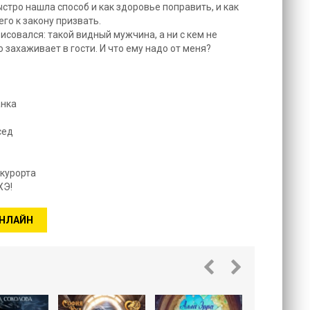
ыстро нашла способ и как здоровье поправить, и как
го к закону призвать.
совался: такой видный мужчина, а ни с кем не
 захаживает в гости. И что ему надо от меня?
анка
сед
 курорта
ХЭ!
ОНЛАЙН
Скандал
магазин