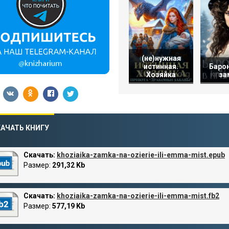
(не)нужная
истинная.
Барон
Хозяйка
за
АЧАТЬ КНИГУ
Скачать:
khoziaika-zamka-na-ozierie-ili-emma-mist.epub
Размер:
291,32 Kb
Скачать:
khoziaika-zamka-na-ozierie-ili-emma-mist.fb2
Размер:
577,19 Kb