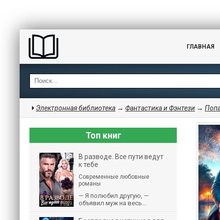
ГЛАВНАЯ
Электронная библиотека
→
Фантастика и Фэнтези
→
Поп
Топ книг
В разводе. Все пути ведут
к тебе
Современные любовные
романы
— Я полюбил другую, —
объявил муж на весь...