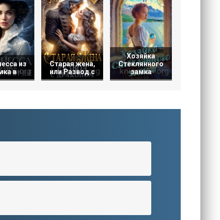
Хозяйка
есса из
Старая жена,
Стеклянного
мка в
или Развод с
замка