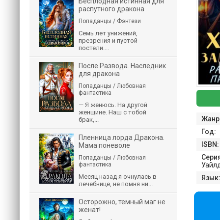
Бесплодная истинная для
распутного дракона
Попаданцы / Фэнтези
Семь лет унижений,
презрения и пустой
постели....
После Развода. Наследник
для дракона
Попаданцы / Любовная
фантастика
— Я женюсь. На другой
женщине. Наш с тобой
Жанр
брак,...
Год:
Пленница лорда Дракона.
ISBN:
Мама поневоле
Серия
Попаданцы / Любовная
фантастика
Уайлд
Месяц назад я очнулась в
Язык
лечебнице, не помня ни...
Осторожно, темный маг не
женат!