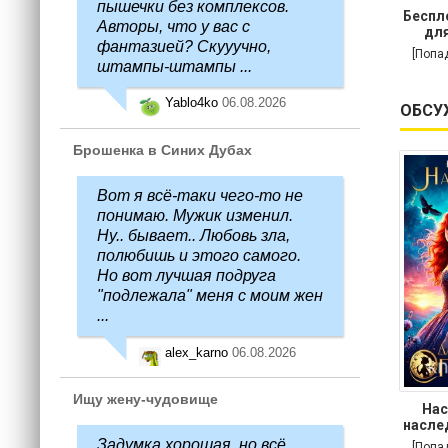
пышечки без комплексов.
Беспл
Авторы, что у вас с
для
фантазией? Скууучно,
[Попа
штампы-штампы ...
Yablo4ko
06.08.2026
ОБСУ
Брошенка в Синих Дубах
Вот я всё-таки чего-то не
понимаю. Мужик изменил.
Ну.. бывает.. Любовь зла,
полюбишь и этого самого.
Но вот лучшая подруга
"подлежала" меня с моим жен
...
alex_karno
06.08.2026
Ищу жену-чудовище
Нас
насле
Задумка хорошая, но всё
[Попа