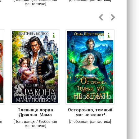
фантастика]
Любовна
Пленница лорда
Осторожно, темный
Злодей
Дракона. Мама
маг не женат!
поневоле
я
[Попаданцы / Любовная
[Любовная фантастика]
[Попада
фантастика]
фа