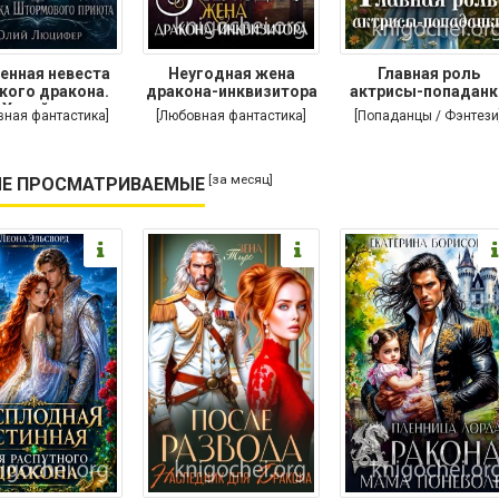
енная невеста
Неугодная жена
Главная роль
кого дракона.
дракона-инквизитора
актрисы-попаданк
Хозяйка
вная фантастика]
[Любовная фантастика]
[Попаданцы / Фэнтези
[за месяц]
Е ПРОСМАТРИВАЕМЫЕ