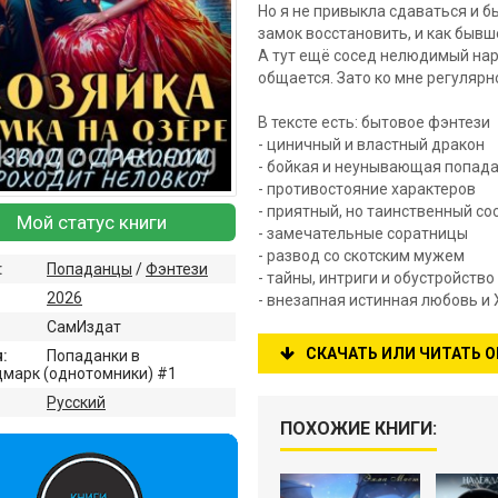
Но я не привыкла сдаваться и б
замок восстановить, и как бывше
А тут ещё сосед нелюдимый нари
общается. Зато ко мне регулярно
В тексте есть: бытовое фэнтези
- циничный и властный дракон
- бойкая и неунывающая попад
- противостояние характеров
- приятный, но таинственный со
Мой статус книги
- замечательные соратницы
- развод со скотским мужем
:
Попаданцы
/
Фэнтези
- тайны, интриги и обустройство
2026
- внезапная истинная любовь и 
СамИздат
СКАЧАТЬ ИЛИ ЧИТАТЬ 
:
Попаданки в
марк (однотомники) #1
:
Русский
ПОХОЖИЕ КНИГИ: