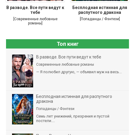
В разводе. Все пути ведут к
Бесплодная истинная для
тебе
распутного дракона
[Современные любовные
[Попаданцы / Фэнтези]
романы]
Топ книг
В разводе. Все пути ведут к тебе
Современные любовные романы
— Я полюбил другую, — объявил муж на весь...
Бесплодная истинная для распутного
дракона
Попаданцы / Фэнтези
Семь лет унижений, презрения и пустой
постели....