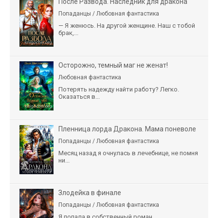
После Развода. Наследник для дракона
Попаданцы / Любовная фантастика
— Я женюсь. На другой женщине. Наш с тобой
брак,...
Осторожно, темный маг не женат!
Любовная фантастика
Потерять надежду найти работу? Легко.
Оказаться в...
Пленница лорда Дракона. Мама поневоле
Попаданцы / Любовная фантастика
Месяц назад я очнулась в лечебнице, не помня
ни...
Злодейка в финале
Попаданцы / Любовная фантастика
Я попала в собственный роман.