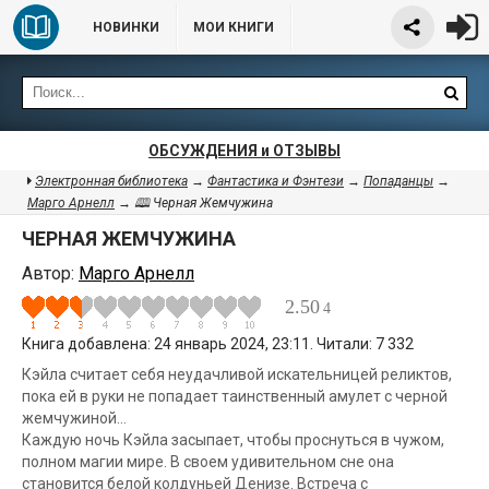
НОВИНКИ
МОИ КНИГИ
ОБСУЖДЕНИЯ и ОТЗЫВЫ
Электронная библиотека
→
Фантастика и Фэнтези
→
Попаданцы
→
Марго Арнелл
→ 🕮 Черная Жемчужина
ЧЕРНАЯ ЖЕМЧУЖИНА
Автор:
Марго Арнелл
2.50
4
Книга добавлена: 24 январь 2024, 23:11. Читали: 7 332
Кэйла считает себя неудачливой искательницей реликтов,
пока ей в руки не попадает таинственный амулет с черной
жемчужиной…
Каждую ночь Кэйла засыпает, чтобы проснуться в чужом,
полном магии мире. В своем удивительном сне она
становится белой колдуньей Денизе. Встреча с