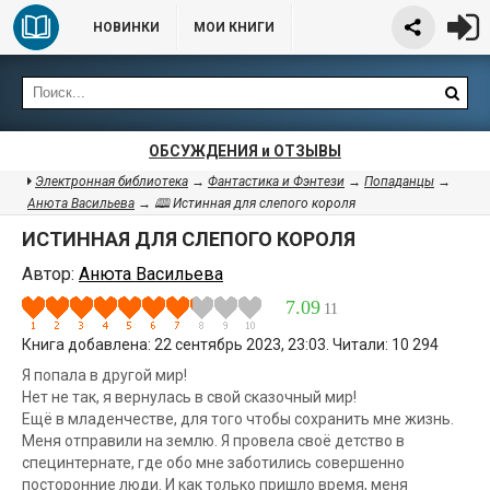
НОВИНКИ
МОИ КНИГИ
ОБСУЖДЕНИЯ и ОТЗЫВЫ
Электронная библиотека
→
Фантастика и Фэнтези
→
Попаданцы
→
Анюта Васильева
→ 🕮 Истинная для слепого короля
ИСТИННАЯ ДЛЯ СЛЕПОГО КОРОЛЯ
Автор:
Анюта Васильева
7.09
11
Книга добавлена: 22 сентябрь 2023, 23:03. Читали: 10 294
Я попала в другой мир!
Нет не так, я вернулась в свой сказочный мир!
Ещё в младенчестве, для того чтобы сохранить мне жизнь.
Меня отправили на землю. Я провела своё детство в
специнтернате, где обо мне заботились совершенно
посторонние люди. И как только пришло время, меня