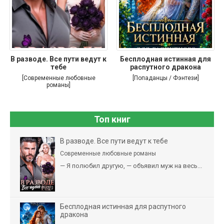
В разводе. Все пути ведут к
Бесплодная истинная для
тебе
распутного дракона
[Современные любовные
[Попаданцы / Фэнтези]
романы]
Топ книг
В разводе. Все пути ведут к тебе
Современные любовные романы
— Я полюбил другую, — объявил муж на весь...
Бесплодная истинная для распутного
дракона