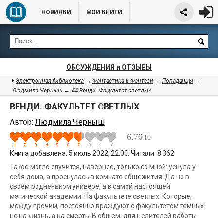
НОВИНКИ
МОИ КНИГИ
ОБСУЖДЕНИЯ и ОТЗЫВЫ
Электронная библиотека
→
Фантастика и Фэнтези
→
Попаданцы
→
Людмила Черныш
→ 🕮 Венди. Факультет светлых
ВЕНДИ. ФАКУЛЬТЕТ СВЕТЛЫХ
Автор:
Людмила Черныш
6.70
10
Книга добавлена: 5 июль 2022, 22:00. Читали: 8 362
Такое могло случится, наверное, только со мной: уснула у
себя дома, а проснулась в комнате общежития. Да не в
своем родненьком универе, а в самой настоящей
магической академии. На факультете светлых. Которые,
между прочим, постоянно враждуют с факультетом темных
не на жизнь, а на смерть. В общем, для целителей работы