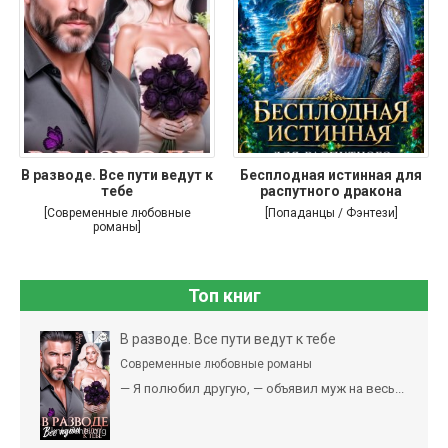
В разводе. Все пути ведут к
Бесплодная истинная для
тебе
распутного дракона
[Современные любовные
[Попаданцы / Фэнтези]
романы]
Топ книг
В разводе. Все пути ведут к тебе
Современные любовные романы
— Я полюбил другую, — объявил муж на весь...