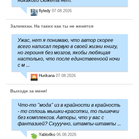
никакого сюжета нет.
flyledy
07.08.2026
Залимхан. На таких как ты не женятся
Ужас, нет я понимаю, что автор скорее
всего написал первую в своей жизни книгу,
но героиня без мозгов, якобы любящая
настолько, что после единствееноой ночи
с м ...
Hurikana
07.08.2026
Выходи за меня!
Что-то "мода" из в крайности в крайность
- то сплошь мышки-красотки, то пышечки
без комплексов. Авторы, что у вас с
фантазией? Скууучно, штампы-штампы ...
Yablo4ko
06.08.2026