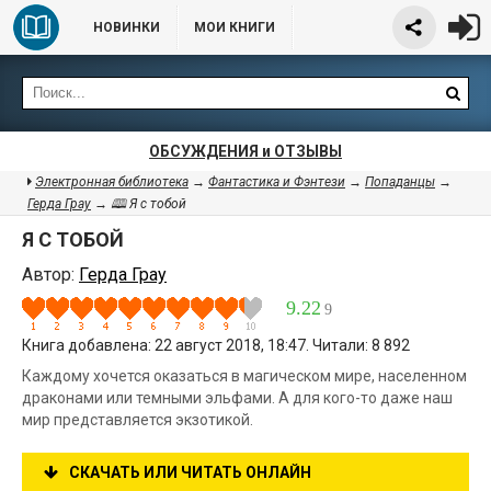
НОВИНКИ
МОИ КНИГИ
ОБСУЖДЕНИЯ и ОТЗЫВЫ
Электронная библиотека
→
Фантастика и Фэнтези
→
Попаданцы
→
Герда Грау
→ 🕮 Я с тобой
Я С ТОБОЙ
Автор:
Герда Грау
9.22
9
Книга добавлена: 22 август 2018, 18:47. Читали: 8 892
Каждому хочется оказаться в магическом мире, населенном
драконами или темными эльфами. А для кого-то даже наш
мир представляется экзотикой.
СКАЧАТЬ ИЛИ ЧИТАТЬ ОНЛАЙН