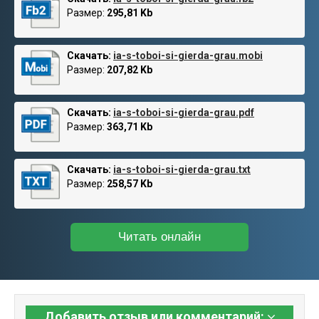
Размер:
295,81 Kb
Скачать:
ia-s-toboi-si-gierda-grau.mobi
Размер:
207,82 Kb
Скачать:
ia-s-toboi-si-gierda-grau.pdf
Размер:
363,71 Kb
Скачать:
ia-s-toboi-si-gierda-grau.txt
Размер:
258,57 Kb
Читать онлайн
Добавить отзыв или комментарий: