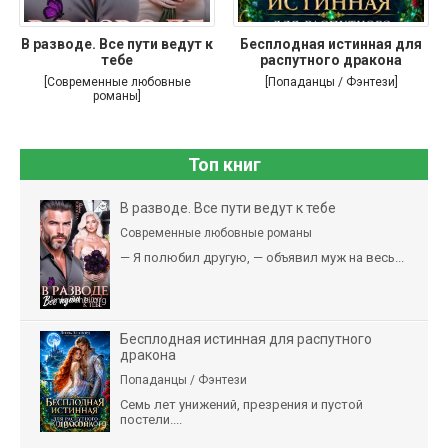
В разводе. Все пути ведут к
Бесплодная истинная для
тебе
распутного дракона
[Современные любовные
[Попаданцы / Фэнтези]
романы]
Топ книг
В разводе. Все пути ведут к тебе
Современные любовные романы
— Я полюбил другую, — объявил муж на весь...
Бесплодная истинная для распутного
дракона
Попаданцы / Фэнтези
Семь лет унижений, презрения и пустой
постели....