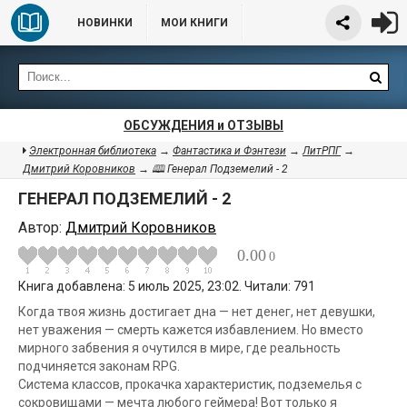
НОВИНКИ
МОИ КНИГИ
ОБСУЖДЕНИЯ и ОТЗЫВЫ
Электронная библиотека
→
Фантастика и Фэнтези
→
ЛитРПГ
→
Дмитрий Коровников
→ 🕮 Генерал Подземелий - 2
ГЕНЕРАЛ ПОДЗЕМЕЛИЙ - 2
Автор:
Дмитрий Коровников
0.00
0
Книга добавлена: 5 июль 2025, 23:02. Читали: 791
Когда твоя жизнь достигает дна — нет денег, нет девушки,
нет уважения — смерть кажется избавлением. Но вместо
мирного забвения я очутился в мире, где реальность
подчиняется законам RPG.
Система классов, прокачка характеристик, подземелья с
сокровищами — мечта любого геймера! Вот только я