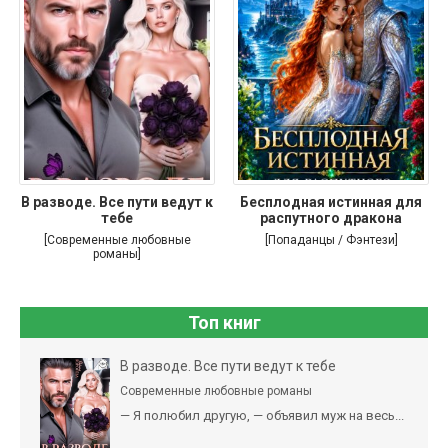
В разводе. Все пути ведут к
Бесплодная истинная для
тебе
распутного дракона
[Современные любовные
[Попаданцы / Фэнтези]
романы]
Топ книг
В разводе. Все пути ведут к тебе
Современные любовные романы
— Я полюбил другую, — объявил муж на весь...