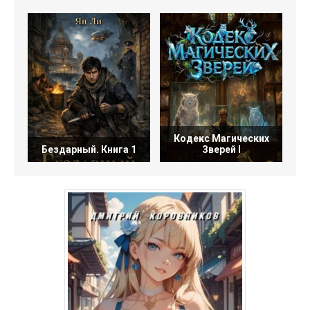
Кодекс Магических
Ге
Бездарный. Книга 1
Зверей I