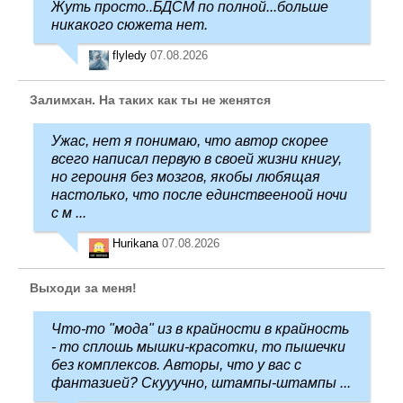
Жуть просто..БДСМ по полной...больше
никакого сюжета нет.
flyledy
07.08.2026
Залимхан. На таких как ты не женятся
Ужас, нет я понимаю, что автор скорее
всего написал первую в своей жизни книгу,
но героиня без мозгов, якобы любящая
настолько, что после единствееноой ночи
с м ...
Hurikana
07.08.2026
Выходи за меня!
Что-то "мода" из в крайности в крайность
- то сплошь мышки-красотки, то пышечки
без комплексов. Авторы, что у вас с
фантазией? Скууучно, штампы-штампы ...