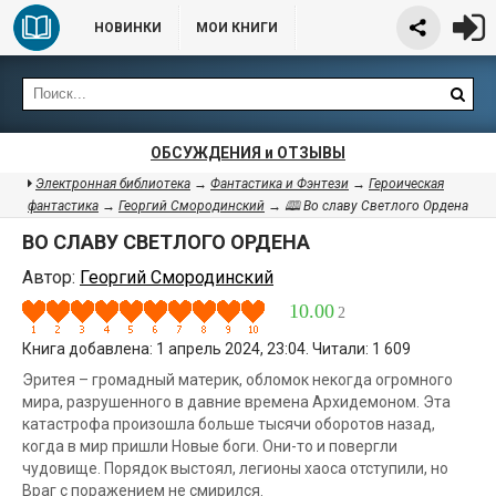
НОВИНКИ
МОИ КНИГИ
ОБСУЖДЕНИЯ и ОТЗЫВЫ
Электронная библиотека
→
Фантастика и Фэнтези
→
Героическая
фантастика
→
Георгий Смородинский
→ 🕮 Во славу Светлого Ордена
ВО СЛАВУ СВЕТЛОГО ОРДЕНА
Автор:
Георгий Смородинский
10.00
2
Книга добавлена: 1 апрель 2024, 23:04. Читали: 1 609
Эритея – громадный материк, обломок некогда огромного
мира, разрушенного в давние времена Архидемоном. Эта
катастрофа произошла больше тысячи оборотов назад,
когда в мир пришли Новые боги. Они-то и повергли
чудовище. Порядок выстоял, легионы хаоса отступили, но
Враг с поражением не смирился.