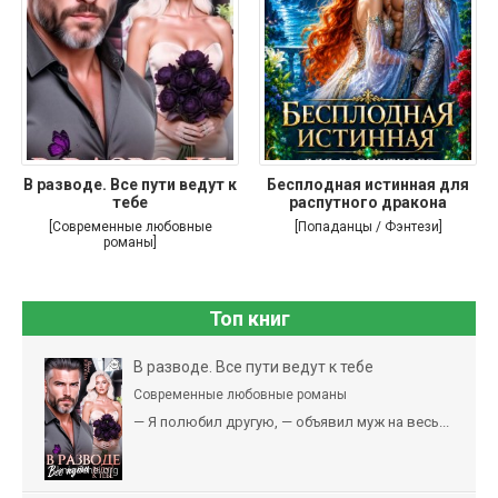
В разводе. Все пути ведут к
Бесплодная истинная для
тебе
распутного дракона
[Современные любовные
[Попаданцы / Фэнтези]
романы]
Топ книг
В разводе. Все пути ведут к тебе
Современные любовные романы
— Я полюбил другую, — объявил муж на весь...