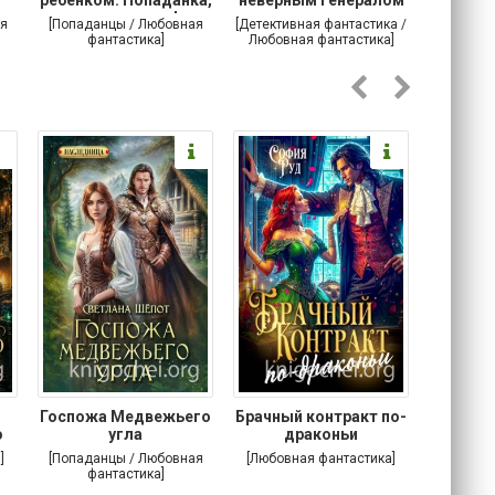
ты сможешь!
драконов
я
[Попаданцы / Любовная
[Детективная фантастика /
[Любовн
фантастика]
Любовная фантастика]
Госпожа Медвежьего
Брачный контракт по-
Тр
о
угла
драконьи
пр
]
[Попаданцы / Любовная
[Любовная фантастика]
[Детектив
фантастика]
Любовна