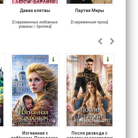
Давая клятвы
Партия Миры
Крова
тайна
[Современные любовные
[Современная проза]
[Любовн
романы / Эротика]
Изгнанная с
После развода с
Осторо
ребёнком. Попаданка,
неверным генералом
маг