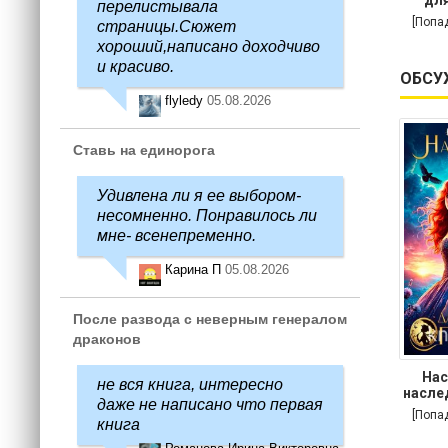
перелистывала
[Попа
страницы.Сюжет
хороший,написано доходчиво
и красиво.
ОБСУ
flyledy
05.08.2026
Ставь на единорога
Удивлена ли я ее выбором-
несомненно. Понравилось ли
мне- всенепременно.
Карина П
05.08.2026
После развода с неверным генералом
драконов
Нас
не вся книга, интересно
насле
даже не написано что первая
[Попа
книга