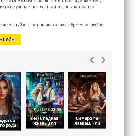
, что мне с ним повезло. Я же так не думаю и хочу
никто не узнал и на площади не запылал костёр
 говорящий кот, ретеллинг сказок, обретение любви
ОНЛАЙН
Новая жи
тихой Анн
(не) Сладкая
Семеро по
едство
жизнь для
лавкам, или
го рода