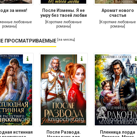
оди за меня!
После Измены. Я не
Аромат нового
умру без твоей любви
счастья
менные любовные
[Короткие любовные
[Короткие любовные
романы]
романы]
романы]
[за месяц]
Е ПРОСМАТРИВАЕМЫЕ
одная истинная
После Развода.
Пленница лорда
 распутного
Наследник для
Дракона. Мама