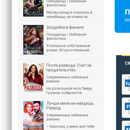
Попаданцы / Любовная
фантастика
Месяц назад я очнулась в
лечебнице, не помня ни...
Злодейка в финале
Попаданцы / Любовная
фантастика
Я попала в собственный
роман. Второстепенной...
СК
После развода. Счет за
предательство
Современные любовные
романы
На роскошной яхте Тимур
Громов собирается...
Лучше меня не найдешь.
Развод
Современные любовные
романы
– Кирочка, у меня для тебя