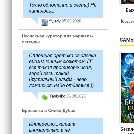
Точно однотипно и очень)) Не
Вых
читалось...
flyledy
05.08.2026
[Совре
Несносная куратор для маршала-
САМЫ
легенды
Сплошная эротика со слегка
обозначенным сюжетом. ГГ
вся такая противоречивая,
герой весь такой
брутальный альфа - чего
ломаться, надо отдаться ))
Yablo4ko
05.08.2026
Брошенка в Синих Дубах
Интересно...читала
Беспл
внимательно,а не
для