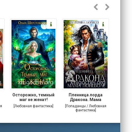
Осторожно, темный
Пленница лорда
Злодей
маг не женат!
Дракона. Мама
поневоле
я
[Любовная фантастика]
[Попаданцы / Любовная
[Попада
фантастика]
фа