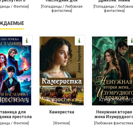
дракона
дракона
поневоле
данцы / Фэнтези]
[Попаданцы / Любовная
[Попаданцы / Любовна
фантастика]
фантастика]
ЖДАЕМЫЕ
тавница для
Камеристка
Ненужная вторая
дника престола
жена Изумрудног
дракона
данцы / Фэнтези]
[Фэнтези]
[Любовная фантастика