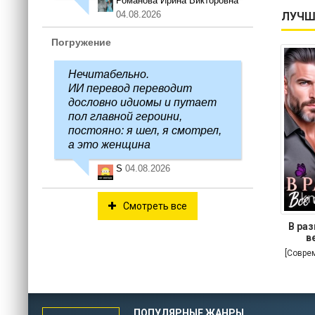
Романова Ирина Викторовна
04.08.2026
ЛУЧШ
Погружение
Нечитабельно.
ИИ перевод переводит
дословно идиомы и путает
пол главной героини,
постояно: я шел, я смотрел,
а это женщина
S
04.08.2026
Смотреть все
В раз
в
[Совре