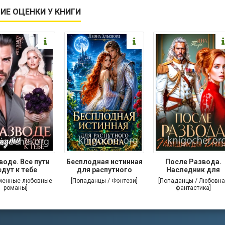
ИЕ ОЦЕНКИ У КНИГИ
воде. Все пути
Бесплодная истинная
После Развода.
едут к тебе
для распутного
Наследник для
дракона
дракона
менные любовные
[Попаданцы / Фэнтези]
[Попаданцы / Любовна
романы]
фантастика]