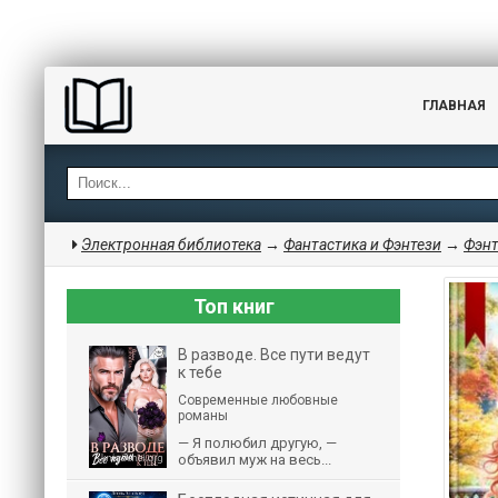
ГЛАВНАЯ
Электронная библиотека
→
Фантастика и Фэнтези
→
Фэнт
Топ книг
В разводе. Все пути ведут
к тебе
Современные любовные
романы
— Я полюбил другую, —
объявил муж на весь...