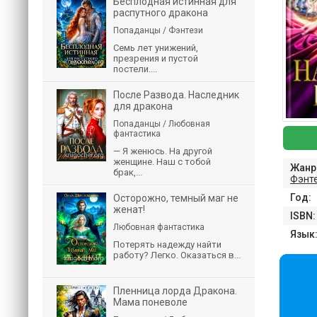
Бесплодная истинная для
распутного дракона
Попаданцы / Фэнтези
Семь лет унижений,
презрения и пустой
постели....
После Развода. Наследник
для дракона
Попаданцы / Любовная
фантастика
— Я женюсь. На другой
женщине. Наш с тобой
Жанр
брак,...
Фэнт
Год:
Осторожно, темный маг не
женат!
ISBN:
Любовная фантастика
Язык
Потерять надежду найти
работу? Легко. Оказаться в...
Пленница лорда Дракона.
Мама поневоле