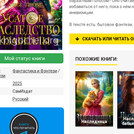
бархатным голосом? Оно считает
избавиться от него, пока о нём 
инквизиции.
В тексте есть: бытовое фэнтези,
СКАЧАТЬ ИЛИ ЧИТАТЬ 
Мой статус книги
ПОХОЖИЕ КНИГИ:
:
Фантастика и Фэнтези
/
ези
2025
СамИздат
:
Русский
Насл
Наследница
бабье