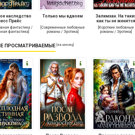
ое наследство
Только мы вдвоем
Залимхан. На таки
исс Прайс
как ты не женятс
ивная фантастика /
[Современные любовные
[Короткие любовные
ная фантастика]
романы / Эротика]
романы / Эротика]
[за месяц]
Е ПРОСМАТРИВАЕМЫЕ