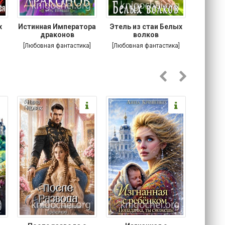
х
Истинная Императора
Этель из стаи Белых
Побег
я
драконов
волков
[Любовная фантастика]
[Любовная фантастика]
[Соврем
роман