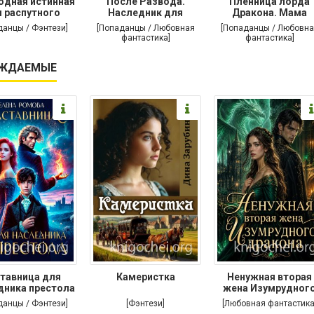
одная истинная
После Развода.
Пленница лорда
 распутного
Наследник для
Дракона. Мама
дракона
дракона
поневоле
данцы / Фэнтези]
[Попаданцы / Любовная
[Попаданцы / Любовна
фантастика]
фантастика]
ЖДАЕМЫЕ
тавница для
Камеристка
Ненужная вторая
дника престола
жена Изумрудног
дракона
данцы / Фэнтези]
[Фэнтези]
[Любовная фантастика