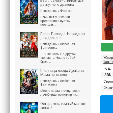
Бесплодная истинная для
распутного дракона
Попаданцы / Фэнтези
Семь лет унижений,
презрения и пустой
постели....
После Развода. Наследник
для дракона
Попаданцы / Любовная
фантастика
— Я женюсь. На другой
Жанр
женщине. Наш с тобой
брак,...
Фэнт
Год:
Пленница лорда Дракона.
Мама поневоле
ISBN:
Попаданцы / Любовная
Серия
фантастика
Язык
Месяц назад я очнулась в
лечебнице, не помня ни...
Осторожно, темный маг не
женат!