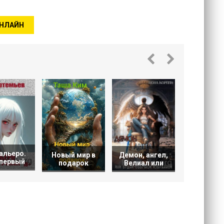
ОНЛАЙН
Прыжок
време
альеро.
Демон, ангел,
Новый мир в
 первый
Велиал или
подарок