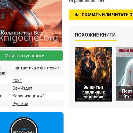
Ограничение: 18+
СКАЧАТЬ ИЛИ ЧИТАТЬ 
ПОХОЖИЕ КНИГИ:
Мой статус книги
:
Фантастика и Фэнтези
/
ези
2024
Выжить в
СамИздат
Порт
приличных
Круг
:
Колонизация #1
условиях
:
Русский