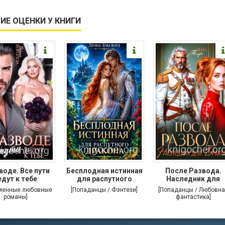
ИЕ ОЦЕНКИ У КНИГИ
воде. Все пути
Бесплодная истинная
После Развода.
едут к тебе
для распутного
Наследник для
дракона
дракона
менные любовные
[Попаданцы / Фэнтези]
[Попаданцы / Любовна
романы]
фантастика]