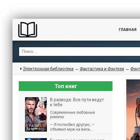
ГЛАВНАЯ
Электронная библиотека
→
Фантастика и Фэнтези
→
Фэнт
Топ книг
В разводе. Все пути ведут
к тебе
Современные любовные
романы
— Я полюбил другую, —
объявил муж на весь...