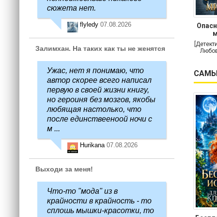
сюжета нет.
flyledy
07.08.2026
Опасн
м
[Детект
Залимхан. На таких как ты не женятся
Любов
Ужас, нет я понимаю, что
САМЫ
автор скорее всего написал
первую в своей жизни книгу,
но героиня без мозгов, якобы
любящая настолько, что
после единствееноой ночи с
м ...
Hurikana
07.08.2026
Выходи за меня!
Что-то "мода" из в
крайности в крайность - то
сплошь мышки-красотки, то