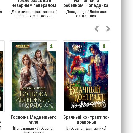
После развода с
Изгнанная с
Осторо
неверным генералом
ребёнком. Попаданка,
маг
драконов
ты сможешь!
я
[Детективная фантастика /
[Попаданцы / Любовная
[Любовн
Любовная фантастика]
фантастика]
Госпожа Медвежьего
Брачный контракт по-
Тр
о
угла
драконьи
пр
]
[Попаданцы / Любовная
[Любовная фантастика]
[Детектив
фантастика]
Любовна