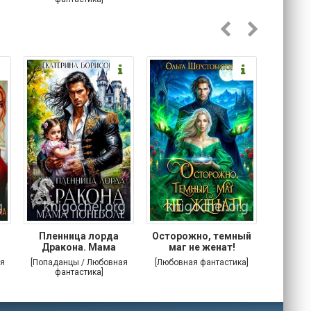
Пленница лорда
Осторожно, темный
Злодей
Дракона. Мама
маг не женат!
поневоле
я
[Попаданцы / Любовная
[Любовная фантастика]
[Попада
фантастика]
фа