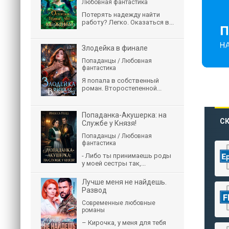
Любовная фантастика
Потерять надежду найти
работу? Легко. Оказаться в...
Злодейка в финале
Попаданцы / Любовная
фантастика
Я попала в собственный
роман. Второстепенной...
Попаданка-Акушерка: на
СК
Службе у Князя!
Попаданцы / Любовная
фантастика
- Либо ты принимаешь роды
у моей сестры так,...
Лучше меня не найдешь.
Развод
Современные любовные
романы
– Кирочка, у меня для тебя