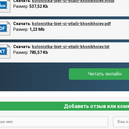
Скачать:
kolonistka-biet-si-vitalii-khonikhoiev.mobi
Размер:
537,52 Kb
Скачать:
kolonistka-biet-si-vitalii-khonikhoiev.pdf
Размер:
1,23 Mb
Скачать:
kolonistka-biet-si-vitalii-khonikhoiev.txt
Размер:
785,57 Kb
Читать онлайн
Добавить отзыв или ком