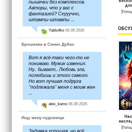
Беспл
пышечки без комплексов.
для
Авторы, что у вас с
[Попа
фантазией? Скууучно,
штампы-штампы ...
ОБСУ
Yablo4ko
06.08.2026
Брошенка в Синих Дубах
Вот я всё-таки чего-то не
понимаю. Мужик изменил.
Ну.. бывает.. Любовь зла,
полюбишь и этого самого.
Но вот лучшая подруга
"подлежала" меня с моим жен
...
alex_karno
06.08.2026
Нас
Ищу жену-чудовище
насле
[Попа
Задумка хорошая, но всё