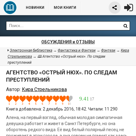
НОВИНКИ
МОИ КНИГИ
ОБСУЖДЕНИЯ и ОТЗЫВЫ
Электронная библиотека
→
Фантастика и Фэнтези
→
Фэнтези
→
Кира
Стрельникова
→ 🕮 Агентство «Острый нюх». По следам
преступлений
АГЕНТСТВО «ОСТРЫЙ НЮХ». ПО СЛЕДАМ
ПРЕСТУПЛЕНИЙ
Автор:
Кира Стрельникова
9.41
17
Книга добавлена: 2 декабрь 2016, 18:42. Читали: 11 290
Алена, на первый взгляд, обычная молодая симпатичная
девушка работает и живет в Санкт Петербурге, но она
оборотень редкого вида. Её вид белый полярный песец не
проживает в этом городе, а она совсем не помнит как здесь