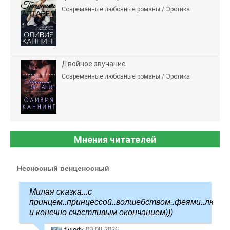
Современные любовные романы / Эротика
Двойное звучание
Современные любовные романы / Эротика
Мнения читателей
Несносный венценосный
Милая сказка...с
принцем..принцессой..волшебством..феями..любо
и конечно счастливым окончанием)))
flyledy
09.08.2026