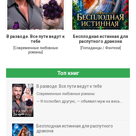
В разводе. Все пути ведут к
Бесплодная истинная для
тебе
распутного дракона
[Современные любовные
[Попаданцы / Фэнтези]
романы]
Топ книг
В разводе. Все пути ведут к тебе
Современные любовные романы
— Я полюбил другую, — объявил муж на весь...
Бесплодная истинная для распутного
дракона