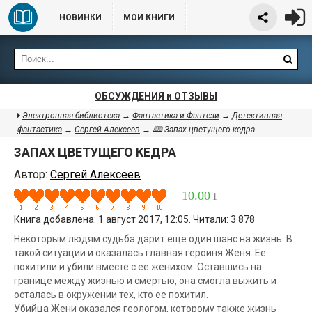
НОВИНКИ
МОИ КНИГИ
ОБСУЖДЕНИЯ и ОТЗЫВЫ
Электронная библиотека
→
Фантастика и Фэнтези
→
Детективная
фантастика
→
Сергей Алексеев
→ 🕮 Запах цветущего кедра
ЗАПАХ ЦВЕТУЩЕГО КЕДРА
Автор:
Сергей Алексеев
10.00
1
Книга добавлена: 1 август 2017, 12:05. Читали: 3 878
Некоторым людям судьба дарит еще один шанс на жизнь. В
такой ситуации и оказалась главная героиня Женя. Ее
похитили и убили вместе с ее женихом. Оставшись на
границе между жизнью и смертью, она смогла выжить и
осталась в окружении тех, кто ее похитил.
Убийца Жени оказался геологом, которому также жизнь