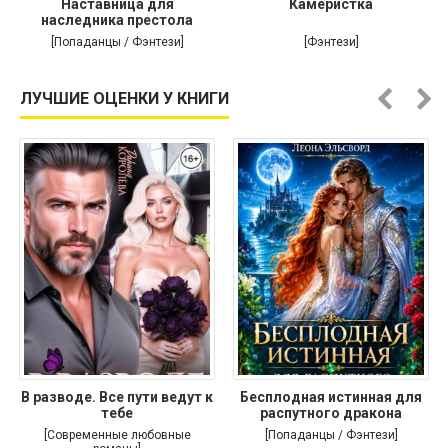
Наставница для
Камеристка
наследника престола
[Попаданцы / Фэнтези]
[Фэнтези]
ЛУЧШИЕ ОЦЕНКИ У КНИГИ
В разводе. Все пути ведут к
Бесплодная истинная для
тебе
распутного дракона
[Современные любовные
[Попаданцы / Фэнтези]