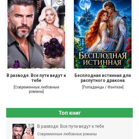
В разводе. Все пути ведут к
Бесплодная истинная для
тебе
распутного дракона
[Современные любовные
[Попаданцы / Фэнтези]
романы]
Топ книг
В разводе. Все пути ведут к тебе
Современные любовные романы