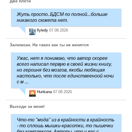
Две плети
Жуть просто..БДСМ по полной...больше
никакого сюжета нет.
flyledy
07.08.2026
Залимхан. На таких как ты не женятся
Ужас, нет я понимаю, что автор скорее
всего написал первую в своей жизни книгу,
но героиня без мозгов, якобы любящая
настолько, что после единствееноой ночи
с м ...
Hurikana
07.08.2026
Выходи за меня!
Что-то "мода" из в крайности в крайность
- то сплошь мышки-красотки, то пышечки
без комплексов. Авторы, что у вас с