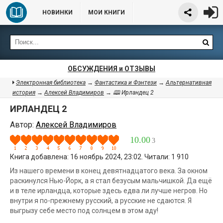
НОВИНКИ
МОИ КНИГИ
ОБСУЖДЕНИЯ и ОТЗЫВЫ
Электронная библиотека
→
Фантастика и Фэнтези
→
Альтернативная
история
→
Алексей Владимиров
→ 🕮 Ирландец 2
ИРЛАНДЕЦ 2
Автор:
Алексей Владимиров
10.00
3
Книга добавлена: 16 ноябрь 2024, 23:02. Читали: 1 910
Из нашего времени в конец девятнадцатого века. За окном
раскинулся Нью-Йорк, а я стал безусым мальчишкой. Да ещё
и в теле ирландца, которые здесь едва ли лучше негров. Но
внутри я по-прежнему русский, а русские не сдаются. Я
выгрызу себе место под солнцем в этом аду!