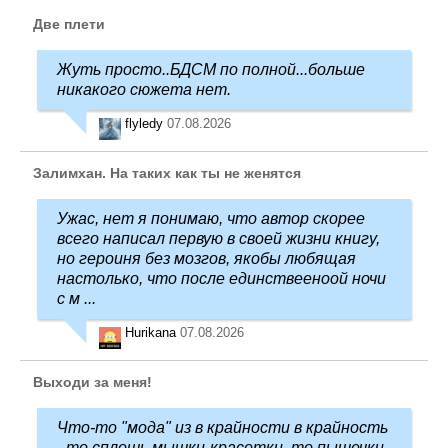
Две плети
Жуть просто..БДСМ по полной...больше
никакого сюжета нет.
flyledy
07.08.2026
Залимхан. На таких как ты не женятся
Ужас, нет я понимаю, что автор скорее
всего написал первую в своей жизни книгу,
но героиня без мозгов, якобы любящая
настолько, что после единствееноой ночи
с м ...
Hurikana
07.08.2026
Выходи за меня!
Что-то "мода" из в крайности в крайность
- то сплошь мышки-красотки, то пышечки