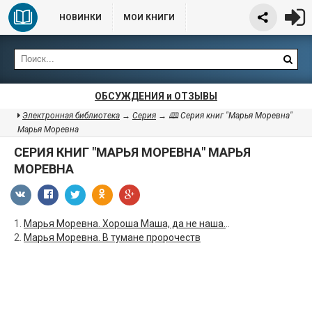
НОВИНКИ
МОИ КНИГИ
ОБСУЖДЕНИЯ и ОТЗЫВЫ
Электронная библиотека
→
Серия
→ 🕮 Серия книг "Марья Моревна"
Марья Моревна
СЕРИЯ КНИГ "МАРЬЯ МОРЕВНА" МАРЬЯ
МОРЕВНА
1.
Марья Моревна. Хороша Маша, да не наша.
..
2.
Марья Моревна. В тумане пророчеств