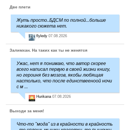
Две плети
Жуть просто..БДСМ по полной...больше
никакого сюжета нет.
flyledy
07.08.2026
Залимхан. На таких как ты не женятся
Ужас, нет я понимаю, что автор скорее
всего написал первую в своей жизни книгу,
но героиня без мозгов, якобы любящая
настолько, что после единствееноой ночи
с м ...
Hurikana
07.08.2026
Выходи за меня!
Что-то "мода" из в крайности в крайность
- то сплошь мышки-красотки, то пышечки