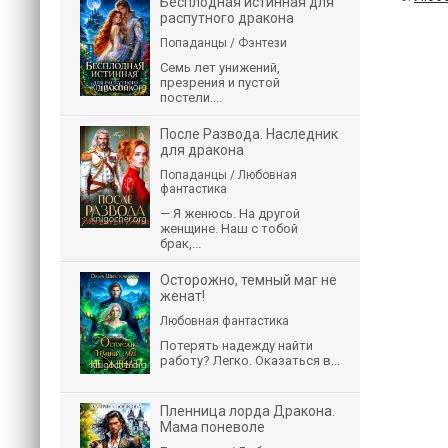
Бесплодная истинная для
распутного дракона
Попаданцы / Фэнтези
Семь лет унижений,
презрения и пустой
постели....
После Развода. Наследник
для дракона
Попаданцы / Любовная
фантастика
— Я женюсь. На другой
женщине. Наш с тобой
брак,...
Осторожно, темный маг не
женат!
Любовная фантастика
Потерять надежду найти
работу? Легко. Оказаться в...
Пленница лорда Дракона.
Мама поневоле