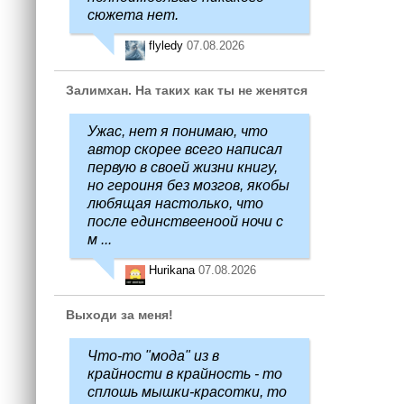
сюжета нет.
flyledy
07.08.2026
Залимхан. На таких как ты не женятся
Ужас, нет я понимаю, что
автор скорее всего написал
первую в своей жизни книгу,
но героиня без мозгов, якобы
любящая настолько, что
после единствееноой ночи с
м ...
Hurikana
07.08.2026
Выходи за меня!
Что-то "мода" из в
крайности в крайность - то
сплошь мышки-красотки, то