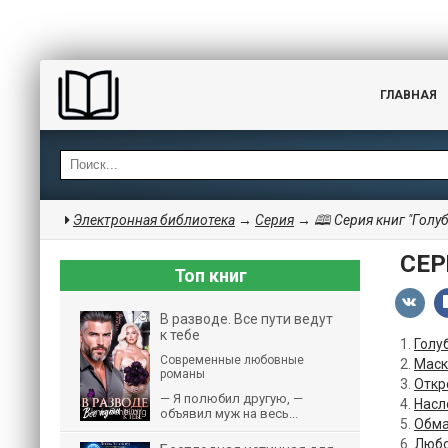
ГЛАВНАЯ
Электронная библиотека
→
Серия
→ 🕮 Серия книг "Голуб
СЕР
Топ книг
В разводе. Все пути ведут
к тебе
1.
Голу
Современные любовные
2.
Маск
романы
3.
Откр
— Я полюбил другую, —
4.
Насл
объявил муж на весь...
5.
Обма
6.
Любо