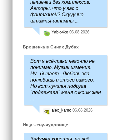
пышечки без комплексов.
Авторы, что у вас с
фантазией? Скууучно,
штампы-штампы ...
Yablo4ko
06.08.2026
Брошенка в Синих Дубах
Вот я всё-таки чего-то не
понимаю. Мужик изменил.
Ну.. бывает.. Любовь зла,
полюбишь и этого самого.
Но вот лучшая подруга
"подлежала" меня с моим жен
...
alex_karno
06.08.2026
Ищу жену-чудовище
Задумка хорошая, но всё