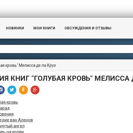
НОВИНКИ
МОИ КНИГИ
ОБСУЖДЕНИЯ И ОТЗЫВЫ
ая кровь" Мелисса де ла Круз
ИЯ КНИГ "ГОЛУБАЯ КРОВЬ" МЕЛИССА 
бая кровь
арад
овения
едие ван Аленов
нутый ангел
вь на крови