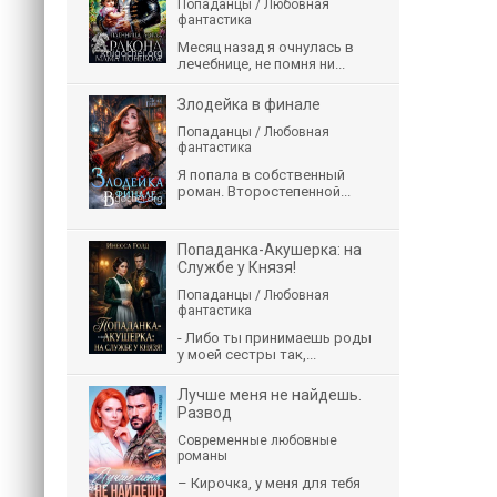
Попаданцы / Любовная
фантастика
Месяц назад я очнулась в
лечебнице, не помня ни...
Злодейка в финале
Попаданцы / Любовная
фантастика
Я попала в собственный
роман. Второстепенной...
Попаданка-Акушерка: на
Службе у Князя!
Попаданцы / Любовная
фантастика
- Либо ты принимаешь роды
у моей сестры так,...
Лучше меня не найдешь.
Развод
Современные любовные
романы
– Кирочка, у меня для тебя