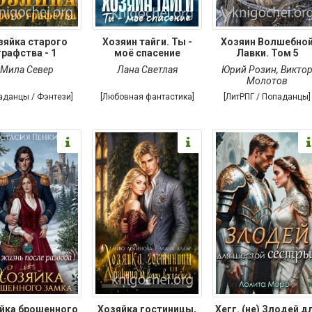
зяйка старого
Хозяин тайги. Ты -
Хозяин Волшебно
графства - 1
моё спасение
Лавки. Том 5
Мила Север
Лана Светлая
Юрий Розин
,
Викто
Молотов
аданцы / Фэнтези]
[Любовная фантастика]
[ЛитРПГ / Попаданцы]
йка брошенного
Хозяйка гостиницы,
Хегг. (не) Злодей д