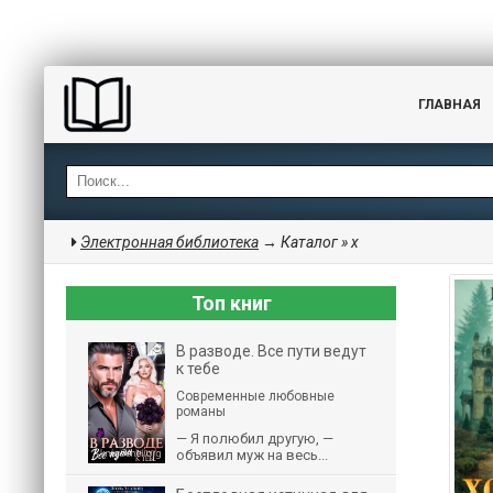
ГЛАВНАЯ
Электронная библиотека
→ Каталог » х
Топ книг
В разводе. Все пути ведут
к тебе
Современные любовные
романы
— Я полюбил другую, —
объявил муж на весь...