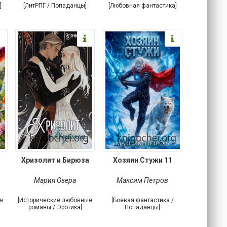
]
[ЛитРПГ / Попаданцы]
[Любовная фантастика]
Хризолит и Бирюза
Хозяин Стужи 11
Мария Озера
Максим Петров
я
[Исторические любовные
[Боевая фантастика /
романы / Эротика]
Попаданцы]