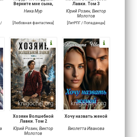
Верните мне сына,
Лавки. Том 3
Ника Мур
Юрий Розин
,
Виктор
Молотов
/
[Любовная фантастика]
[ЛитРПГ / Попаданцы]
Хозяин Волшебной
Хочу назвать женой
Лавки. Том 2
а
Юрий Розин
,
Виктор
Виолетта Иванова
Молотов