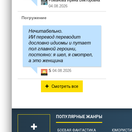
Романова Ирина Викторовна
04.08.2026
Погружение
Нечитабельно.
ИИ перевод переводит
дословно идиомы и путает
пол главной героини,
постояно: я шел, я смотрел,
а это женщина
S
04.08.2026
Смотреть все
БОЕВАЯ ФАНТАСТИКА
ЮМОРИСТИ