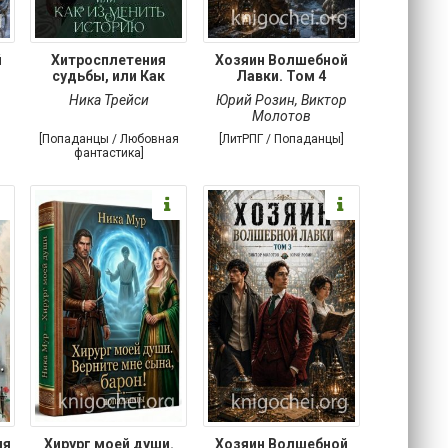
й
Хитросплетения
Хозяин Волшебной
судьбы, или Как
Лавки. Том 4
изменить
р
Ника Трейси
Юрий Розин
,
Виктор
Молотов
[Попаданцы / Любовная
[ЛитРПГ / Попаданцы]
фантастика]
ля
Хирург моей души.
Хозяин Волшебной