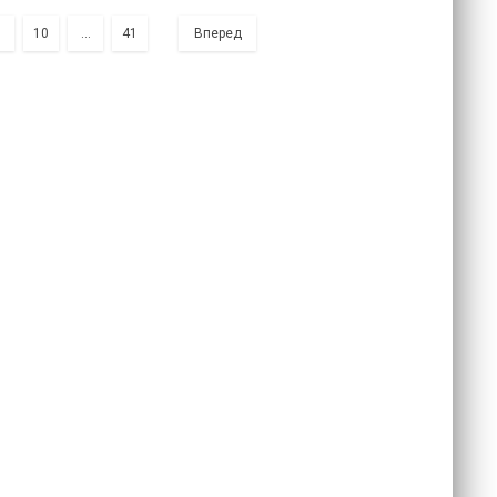
9
10
...
41
Вперед