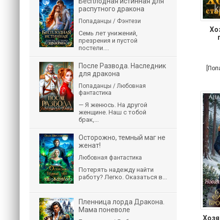
Бесплодная истинная для
распутного дракона
Попаданцы / Фэнтези
Хо
Семь лет унижений,
презрения и пустой
постели....
После Развода. Наследник
[Поп
для дракона
Попаданцы / Любовная
фантастика
— Я женюсь. На другой
женщине. Наш с тобой
брак,...
Осторожно, темный маг не
женат!
Любовная фантастика
Потерять надежду найти
работу? Легко. Оказаться в...
Пленница лорда Дракона.
Мама поневоле
Хозя