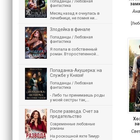
Попаданцы / Любовная
замк
фантастика
Ана
Месяц назад я очнулась в
лечебнице, не помня ни...
[Люб
Злодейка в финале
Попаданцы / Любовная
фантастика
Я попала в собственный
роман. Второстепенной...
Попаданка-Акушерка: на
Службе у Князя!
Попаданцы / Любовная
фантастика
- Либо ты принимаешь роды
у моей сестры так,...
После развода. Счет за
предательство
Хо
за
Современные любовные
романы
Све
На роскошной яхте Тимур