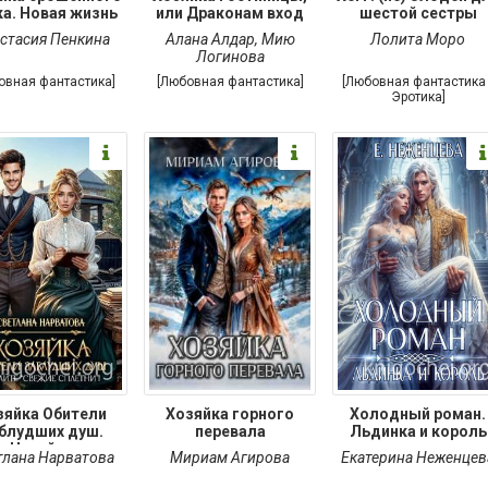
а. Новая жизнь
или Драконам вход
шестой сестры
стасия Пенкина
Алана Алдар
,
Мию
Лолита Моро
Логинова
овная фантастика]
[Любовная фантастика]
[Любовная фантастика 
Эротика]
зяйка Обители
Хозяйка горного
Холодный роман.
блудших душ.
перевала
Льдинка и король
Читайте
тлана Нарватова
Мириам Агирова
Екатерина Неженцев