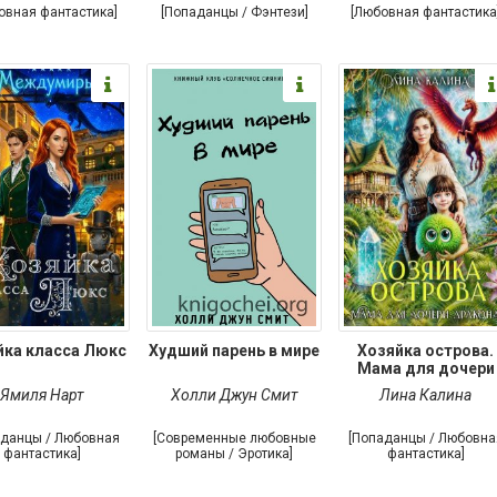
овная фантастика]
[Попаданцы / Фэнтези]
[Любовная фантастика
йка класса Люкс
Худший парень в мире
Хозяйка острова.
Мама для дочери
дракона
Ямиля Нарт
Холли Джун Смит
Лина Калина
аданцы / Любовная
[Современные любовные
[Попаданцы / Любовна
фантастика]
романы / Эротика]
фантастика]