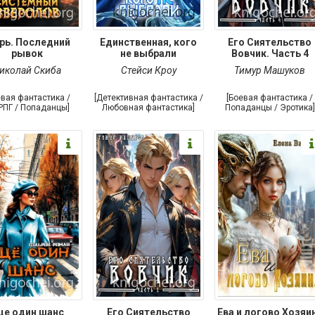
рь. Последний
Единственная, кого
Его Сиятельство
рывок
не выбрали
Вовчик. Часть 4
иколай Скиба
Стейси Кроу
Тимур Машуков
евая фантастика /
[Детективная фантастика /
[Боевая фантастика /
РПГ / Попаданцы]
Любовная фантастика]
Попаданцы / Эротика]
ще один шанс
Его Сиятельство
Ева и логово Хозяи