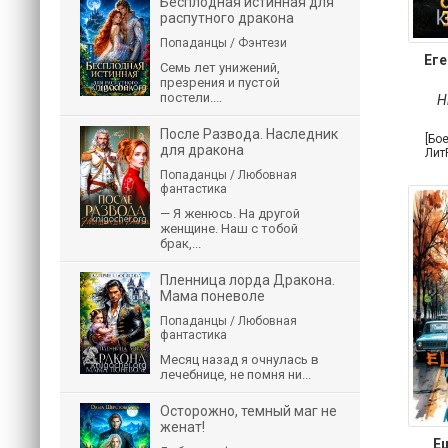
Бесплодная истинная для
распутного дракона
Попаданцы / Фэнтези
Еге
Семь лет унижений,
презрения и пустой
постели....
Н
После Развода. Наследник
[Бо
для дракона
Лит
Попаданцы / Любовная
фантастика
— Я женюсь. На другой
женщине. Наш с тобой
брак,...
Пленница лорда Дракона.
Мама поневоле
Попаданцы / Любовная
фантастика
Месяц назад я очнулась в
лечебнице, не помня ни...
Осторожно, темный маг не
женат!
Е