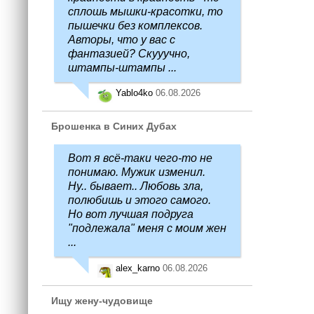
сплошь мышки-красотки, то
пышечки без комплексов.
Авторы, что у вас с
фантазией? Скууучно,
штампы-штампы ...
Yablo4ko
06.08.2026
Брошенка в Синих Дубах
Вот я всё-таки чего-то не
понимаю. Мужик изменил.
Ну.. бывает.. Любовь зла,
полюбишь и этого самого.
Но вот лучшая подруга
"подлежала" меня с моим жен
...
alex_karno
06.08.2026
Ищу жену-чудовище