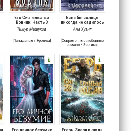
Его Сиятельство
Если бы солнце
Вовчик. Часть 3
никогда не садилось
Тимур Машуков
Ана Хуанг
[Попаданцы / Эротика]
[Современные любовные
романы / Эротика]
на
Его личное безумие
Егерь. Звери и люди