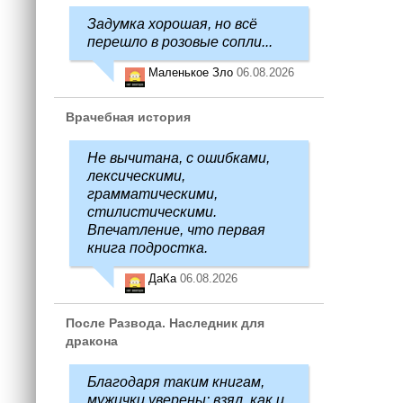
Задумка хорошая, но всё
перешло в розовые сопли...
Маленькое Зло
06.08.2026
Врачебная история
Не вычитана, с ошибками,
лексическими,
грамматическими,
стилистическими.
Впечатление, что первая
книга подростка.
ДаКа
06.08.2026
После Развода. Наследник для
дракона
Благодаря таким книгам,
мужички уверены: взял, как и