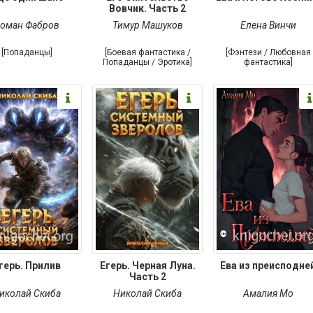
Вовчик. Часть 2
оман Фабров
Тимур Машуков
Елена Винчи
[Попаданцы]
[Боевая фантастика /
[Фэнтези / Любовная
Попаданцы / Эротика]
фантастика]
герь. Прилив
Егерь. Черная Луна.
Ева из преисподне
Часть 2
иколай Скиба
Николай Скиба
Амалия Мо