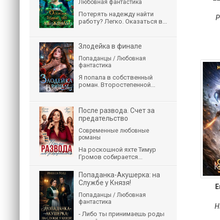
Любовная фантастика
Потерять надежду найти
Р
работу? Легко. Оказаться в...
Злодейка в финале
Попаданцы / Любовная
фантастика
Я попала в собственный
роман. Второстепенной...
После развода. Счет за
предательство
Современные любовные
романы
На роскошной яхте Тимур
Громов собирается...
Попаданка-Акушерка: на
Службе у Князя!
Е
Попаданцы / Любовная
фантастика
Н
- Либо ты принимаешь роды