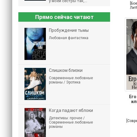
у моей сестры так,...
[Бо
Лит
Прямо сейчас читают
Пробуждение тьмы
Любовная фантастика
Слишком близки
Современные любовные
романы / Эротика
Его
ил
Когда падают яблоки
Детективы: прочее /
[Совр
Современные любовные
романы