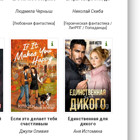
Людмила Черныш
Николай Скиба
[Любовная фантастика]
[Героическая фантастика /
ЛитРПГ / Попаданцы]
й
Если это делает тебя
Единственная для
счастливым
дикого
Джули Оливия
Аня Истомина