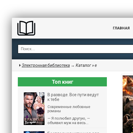
ГЛАВНАЯ
Электронная библиотека
→ Каталог » е
Топ книг
В разводе. Все пути ведут
к тебе
Современные любовные
романы
— Я полюбил другую, —
объявил муж на весь...