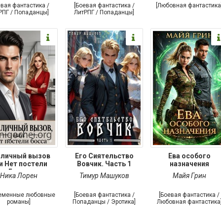
евая фантастика /
[Боевая фантастика /
[Любовная фантастика
РПГ / Попаданцы]
ЛитРПГ / Попаданцы]
 личный вызов
Его Сиятельство
Ева особого
и Нет постели
Вовчик. Часть 1
назначения
Босса
Ника Лорен
Тимур Машуков
Майя Грин
еменные любовные
[Боевая фантастика /
[Боевая фантастика /
романы]
Попаданцы / Эротика]
Любовная фантастика