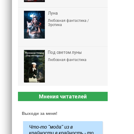
Луна
Любовная фантастика /
Эротика
Под светом луны
Любовная фантастика
Мнения читателей
Выходи за меня!
Что-то "мода" из в
крайности в крайность - то