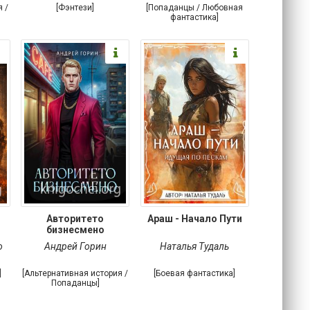
я /
[Фэнтези]
[Попаданцы / Любовная
фантастика]
Авторитето
Араш - Начало Пути
бизнесмено
о
Андрей Горин
Наталья Тудаль
]
[Альтернативная история /
[Боевая фантастика]
Попаданцы]