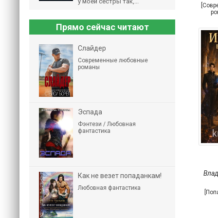
у моей сестры так,...
[Совр
ро
Прямо сейчас читают
Слайдер
Современные любовные
романы
Эспада
Фэнтези / Любовная
фантастика
Вла
Как не везет попаданкам!
Любовная фантастика
[Поп