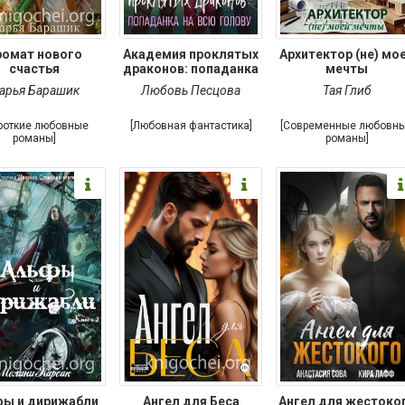
ромат нового
Академия проклятых
Архитектор (не) мо
счастья
драконов: попаданка
мечты
арья Барашик
Любовь Песцова
Тая Глиб
роткие любовные
[Любовная фантастика]
[Современные любовн
романы]
романы]
фы и дирижабли
Ангел для Беса
Ангел для жестоко