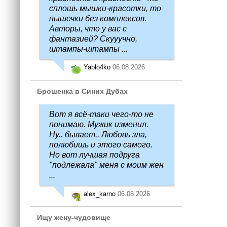
сплошь мышки-красотки, то
пышечки без комплексов.
Авторы, что у вас с
фантазией? Скууучно,
штампы-штампы ...
Yablo4ko
06.08.2026
Брошенка в Синих Дубах
Вот я всё-таки чего-то не
понимаю. Мужик изменил.
Ну.. бывает.. Любовь зла,
полюбишь и этого самого.
Но вот лучшая подруга
"подлежала" меня с моим жен
...
alex_karno
06.08.2026
Ищу жену-чудовище