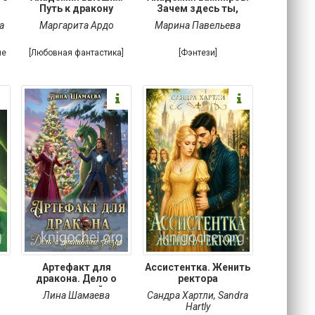
Путь к дракону
Зачем здесь ты,
а
Маргарита Ардо
Марина Павельева
ые
[Любовная фантастика]
[Фэнтези]
Артефакт для
Ассистентка. Женить
дракона. Дело о
ректора
пропавшей
Лина Шамаева
Сандра Хартли
,
Sandra
Hartly