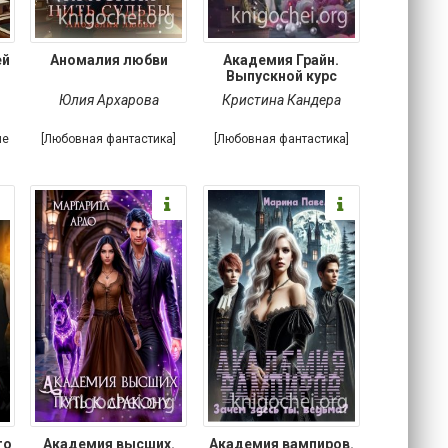
ей
Аномалия любви
Академия Грайн.
Выпускной курс
Юлия Архарова
Кристина Кандера
ые
[Любовная фантастика]
[Любовная фантастика]
го
Академия высших.
Академия вампиров.