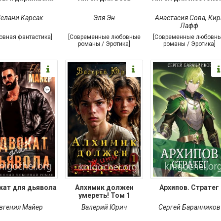
елани Карсак
Эля Эн
Анастасия Сова
,
Кир
Лафф
овная фантастика]
[Современные любовные
[Современные любовн
романы / Эротика]
романы / Эротика]
кат для дьявола
Алхимик должен
Архипов. Стратег
умереть! Том 1
вгения Майер
Валерий Юрич
Сергей Баранников