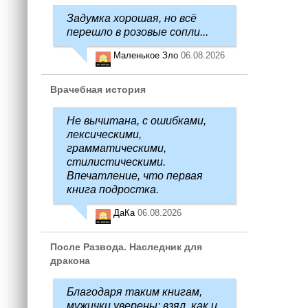
Задумка хорошая, но всё
перешло в розовые сопли...
Маленькое Зло
06.08.2026
Врачебная история
Не вычитана, с ошибками,
лексическими,
грамматическими,
стилистическими.
Впечатление, что первая
книга подростка.
ДаКа
06.08.2026
После Развода. Наследник для
дракона
Благодаря таким книгам,
мужички уверены: взял, как и