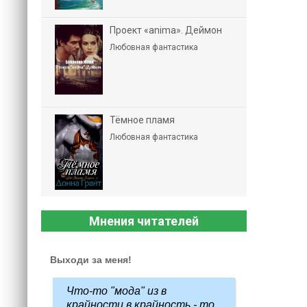
Проект «anima». Деймон
Любовная фантастика
Тёмное пламя
Любовная фантастика
Мнения читателей
Выходи за меня!
Что-то "мода" из в
крайности в крайность - то