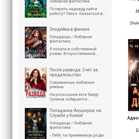
Любовная фантастика
Потерять надежду найти
М
работу? Легко. Оказаться в...
[Люб
Злодейка в финале
Попаданцы / Любовная
фантастика
Я попала в собственный
роман. Второстепенной...
После развода. Счет за
предательство
Современные любовные
романы
На роскошной яхте Тимур
Громов собирается...
Попаданка-Акушерка: на
Службе у Князя!
Адво
Попаданцы / Любовная
фантастика
Е
- Либо ты принимаешь роды