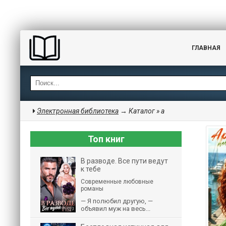
ГЛАВНАЯ
Электронная библиотека
→ Каталог » а
Топ книг
В разводе. Все пути ведут
к тебе
Современные любовные
романы
— Я полюбил другую, —
объявил муж на весь...