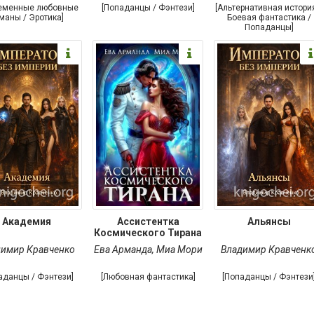
еменные любовные
[Попаданцы / Фэнтези]
[Альтернативная истори
маны / Эротика]
Боевая фантастика /
Попаданцы]
Академия
Ассистентка
Альянсы
Космического Тирана
димир Кравченко
Ева Арманда
,
Миа Мори
Владимир Кравченк
аданцы / Фэнтези]
[Любовная фантастика]
[Попаданцы / Фэнтези